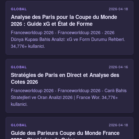
2026-04-18
GLOBAL
Analyse des Paris pour la Coupe du Monde
2026 : Guide xG et État de Forme
Franceworldcup 2026 - Franceworldcup 2026 - 2026
Dünya Kupası Bahis Analizi: xG ve Form Durumu Rehberi.
34,776+ kullanici.
2026-04-16
GLOBAL
Stratégies de Paris en Direct et Analyse des
Cotes 2026
Franceworldcup 2026 - Franceworldcup 2026 - Canlı Bahis
Stratejileri ve Oran Analizi 2026 | France Wor. 34,776+
kullanici.
2026-04-18
GLOBAL
Guide des Parieurs Coupe du Monde France