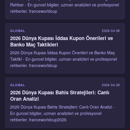
Rehber - En guncel bilgiler, uzman analizleri ve profesyonel
rehberler. franceworldcup
2026-04-28
GLOBAL
2026 Dünya Kupası İddaa Kupon Önerileri ve
Banko Maç Taktikleri
2026 Dünya Kupası İddaa Kupon Önerileri ve Banko Maç
Taktikl - En guncel bilgiler, uzman analizleri ve profesyonel
rehberler. franceworldcup
2026-04-29
GLOBAL
2026 Dünya Kupası Bahis Stratejileri: Canlı
Oran Analizi
2026 Dünya Kupası Bahis Stratejileri: Canlı Oran Analizi -
En guncel bilgiler, uzman analizleri ve profesyonel
rehberler. franceworldcup2026