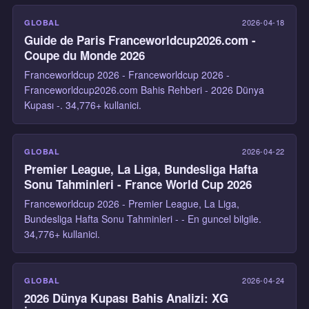
2026-04-18
GLOBAL
Guide de Paris Franceworldcup2026.com -
Coupe du Monde 2026
Franceworldcup 2026 - Franceworldcup 2026 -
Franceworldcup2026.com Bahis Rehberi - 2026 Dünya
Kupası -. 34,776+ kullanici.
2026-04-22
GLOBAL
Premier League, La Liga, Bundesliga Hafta
Sonu Tahminleri - France World Cup 2026
Franceworldcup 2026 - Premier League, La Liga,
Bundesliga Hafta Sonu Tahminleri - - En guncel bilgile.
34,776+ kullanici.
2026-04-24
GLOBAL
2026 Dünya Kupası Bahis Analizi: XG