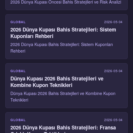
2026 Dünya Kupası Öncesi Bahis Stratejileri ve Risk Analizi
2026-05-04
GLOBAL
2026 Dünya Kupası Bahis Stratejileri: Sistem
Kuponları Rehberi
2026 Dünya Kupası Bahis Stratejileri: Sistem Kuponları
Rehberi
2026-05-04
GLOBAL
Dünya Kupası 2026 Bahis Stratejileri ve
Kombine Kupon Teknikleri
Dünya Kupası 2026 Bahis Stratejileri ve Kombine Kupon
Teknikleri
2026-05-04
GLOBAL
2026 Dünya Kupası Bahis Stratejileri: Fransa