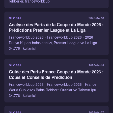
rehberler. franceworldcup
2026-04-18
GLOBAL
Analyse des Paris de la Coupe du Monde 2026 :
Prédictions Premier League et La Liga
Franceworldcup 2026 - Franceworldcup 2026 - 2026
Dünya Kupası bahis analizi, Premier League ve La Liga.
34,776+ kullanici.
2026-04-18
GLOBAL
Guide des Paris France Coupe du Monde 2026 :
Cotes et Conseils de Prediction
Franceworldcup 2026 - Franceworldcup 2026 - France
World Cup 2026 Bahis Rehberi: Oranlar ve Tahmin İpu.
34,776+ kullanici.
2026-04-27
GLOBAL