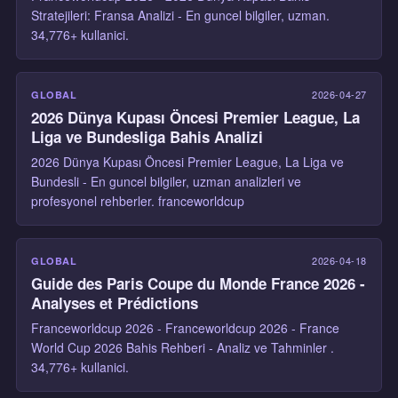
Stratejileri: Fransa Analizi - En guncel bilgiler, uzman.
34,776+ kullanici.
2026-04-27
GLOBAL
2026 Dünya Kupası Öncesi Premier League, La
Liga ve Bundesliga Bahis Analizi
2026 Dünya Kupası Öncesi Premier League, La Liga ve
Bundesli - En guncel bilgiler, uzman analizleri ve
profesyonel rehberler. franceworldcup
2026-04-18
GLOBAL
Guide des Paris Coupe du Monde France 2026 -
Analyses et Prédictions
Franceworldcup 2026 - Franceworldcup 2026 - France
World Cup 2026 Bahis Rehberi - Analiz ve Tahminler .
34,776+ kullanici.