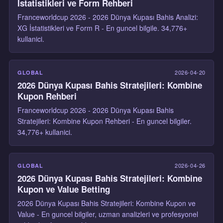
İstatistikleri ve Form Rehberi
Franceworldcup 2026 - 2026 Dünya Kupası Bahis Analizi:
XG İstatistikleri ve Form R - En guncel bilgile. 34,776+
kullanici.
2026-04-20
GLOBAL
2026 Dünya Kupası Bahis Stratejileri: Kombine
Kupon Rehberi
Franceworldcup 2026 - 2026 Dünya Kupası Bahis
Stratejileri: Kombine Kupon Rehberi - En guncel bilgiler.
34,776+ kullanici.
2026-04-26
GLOBAL
2026 Dünya Kupası Bahis Stratejileri: Kombine
Kupon ve Value Betting
2026 Dünya Kupası Bahis Stratejileri: Kombine Kupon ve
Value - En guncel bilgiler, uzman analizleri ve profesyonel