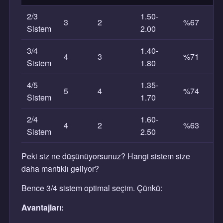
2/3
1.50-
3
2
%67
Sistem
2.00
3/4
1.40-
4
3
%71
Sistem
1.80
4/5
1.35-
5
4
%74
Sistem
1.70
2/4
1.60-
4
2
%63
Sistem
2.50
Peki siz ne düşünüyorsunuz? Hangi sistem size
daha mantıklı geliyor?
Bence 3/4 sistem optimal seçim. Çünkü:
Avantajları: