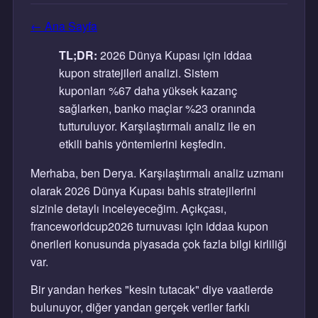
← Ana Sayfa
TL;DR:
2026 Dünya Kupası için iddaa
kupon stratejileri analizi. Sistem
kuponları %67 daha yüksek kazanç
sağlarken, banko maçlar %23 oranında
tutturuluyor. Karşılaştırmalı analiz ile en
etkili bahis yöntemlerini keşfedin.
Merhaba, ben Derya. Karşılaştırmalı analiz uzmanı
olarak 2026 Dünya Kupası bahis stratejilerini
sizinle detaylı inceleyeceğim. Açıkçası,
franceworldcup2026 turnuvası için iddaa kupon
önerileri konusunda piyasada çok fazla bilgi kirliliği
var.
Bir yandan herkes "kesin tutacak" diye vaatlerde
bulunuyor, diğer yandan gerçek veriler farklı