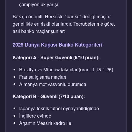
şampiyonluk yarışı
Bak şu önemli: Herkesin "banko" dediği maçlar
genellikle en riskli olanlardır. Tecrübelerime göre,
asıl banko maçlar şunlar:
2026 Dünya Kupası Banko Kategorileri
Kategori A - Süper Güvenli (9/10 puan):
Brezilya vs Minnow takımlar (oran: 1.15-1.25)
Fransa iç saha maçları
Almanya motivasyonlu durumda
Kategori B - Güvenli (7/10 puan):
İspanya teknik futbol oynayabildiğinde
İngiltere evinde
Arjantin Messi'li kadro ile