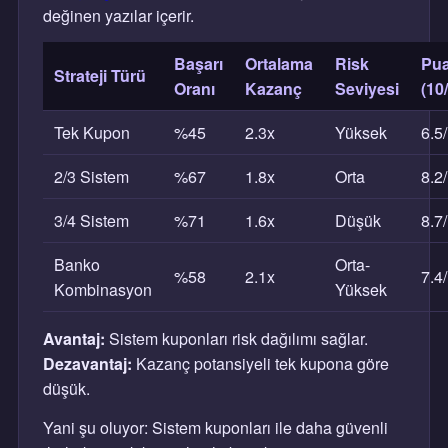
değinen yazılar içerir.
Başarı
Ortalama
Risk
Pu
Strateji Türü
Oranı
Kazanç
Seviyesi
(10
Tek Kupon
%45
2.3x
Yüksek
6.5
2/3 Sistem
%67
1.8x
Orta
8.2
3/4 Sistem
%71
1.6x
Düşük
8.7
Banko
Orta-
%58
2.1x
7.4
Kombinasyon
Yüksek
Avantaj:
Sistem kuponları risk dağılımı sağlar.
Dezavantaj:
Kazanç potansiyeli tek kupona göre
düşük.
Yani şu oluyor: Sistem kuponları ile daha güvenli