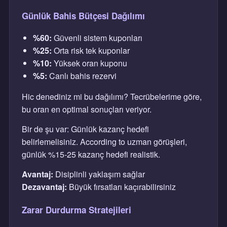
Günlük Bahis Bütçesi Dağılımı
%60:
Güvenli sistem kuponları
%25:
Orta risk tek kuponlar
%10:
Yüksek oran kuponu
%5:
Canlı bahis rezervi
Hic denediniz mi bu dağılımı? Tecrübelerime göre,
bu oran en optimal sonuçları veriyor.
Bir de şu var: Günlük kazanç hedefi
belirlemelisiniz. According to uzman görüşleri,
günlük %15-25 kazanç hedefi realistik.
Avantaj:
Disiplinli yaklaşım sağlar
Dezavantaj:
Büyük fırsatları kaçırabilirsiniz
Zarar Durdurma Stratejileri