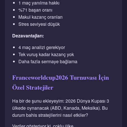
1 maç yanılma hakkı
%71 başarı oranı
Makul kazanç oranları
Stres seviyesi düşük
Dezavantajları:
4 maç analizi gerekiyor
Tek vuruş kadar kazanç yok
Daha fazla sermaye bağlama
Franceworldcup2026 Turnuvası İçin
Özel Stratejiler
Ha bir de şunu ekleyeyim: 2026 Dünya Kupası 3
ülkede oynanacak (ABD, Kanada, Meksika). Bu
durum bahis stratejilerini nasıl etkiler?
Veriler gösteriyor ki, çoklu ülke