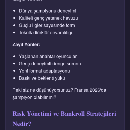
Dünya şampiyonu deneyimi
Kaliteli genç yetenek havuzu
Güçlü ligler sayesinde form
Teknik direktör devamlılığı
Zayıf Yönler:
Yaşlanan anahtar oyuncular
Genç-deneyimli denge sorunu
Yeni format adaptasyonu
Baskı ve beklenti yükü
Peki siz ne düşünüyorsunuz? Fransa 2026'da
şampiyon olabilir mi?
Risk Yönetimi ve Bankroll Stratejileri
Nedir?