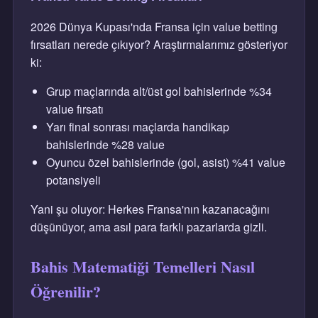
2026 Dünya Kupası'nda Fransa için value betting
fırsatları nerede çıkıyor? Araştırmalarımız gösteriyor
ki:
Grup maçlarında alt/üst gol bahislerinde %34
value fırsatı
Yarı final sonrası maçlarda handikap
bahislerinde %28 value
Oyuncu özel bahislerinde (gol, asist) %41 value
potansiyeli
Yani şu oluyor: Herkes Fransa'nın kazanacağını
düşünüyor, ama asıl para farklı pazarlarda gizli.
Bahis Matematiği Temelleri Nasıl
Öğrenilir?