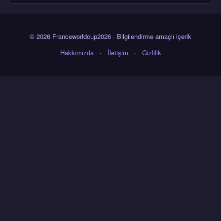
© 2026 Franceworldcup2026 · Bilgilendirme amaçlı içerik
Hakkımızda
·
İletişim
·
Gizlilik