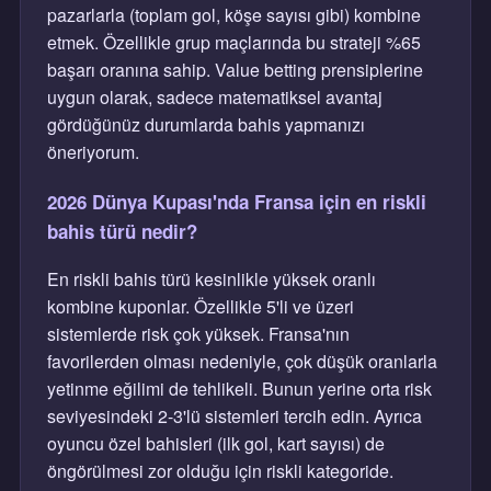
pazarlarla (toplam gol, köşe sayısı gibi) kombine
etmek. Özellikle grup maçlarında bu strateji %65
başarı oranına sahip. Value betting prensiplerine
uygun olarak, sadece matematiksel avantaj
gördüğünüz durumlarda bahis yapmanızı
öneriyorum.
2026 Dünya Kupası'nda Fransa için en riskli
bahis türü nedir?
En riskli bahis türü kesinlikle yüksek oranlı
kombine kuponlar. Özellikle 5'li ve üzeri
sistemlerde risk çok yüksek. Fransa'nın
favorilerden olması nedeniyle, çok düşük oranlarla
yetinme eğilimi de tehlikeli. Bunun yerine orta risk
seviyesindeki 2-3'lü sistemleri tercih edin. Ayrıca
oyuncu özel bahisleri (ilk gol, kart sayısı) de
öngörülmesi zor olduğu için riskli kategoride.