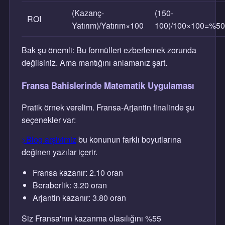
(Kazanç-
(150-
ROI
Yatırım)/Yatırım×100
100)/100×100=%50
Bak şu önemli: Bu formülleri ezberlemek zorunda
değilsiniz. Ama mantığını anlamanız şart.
Fransa Bahislerinde Matematik Uygulaması
Pratik örnek verelim. Fransa-Arjantin finalinde şu
seçenekler var:
>Blog arşivimiz
bu konunun farklı boyutlarına
değinen yazılar içerir.
Fransa kazanır: 2.10 oran
Beraberlik: 3.20 oran
Arjantin kazanır: 3.80 oran
Siz Fransa'nın kazanma olasılığını %55