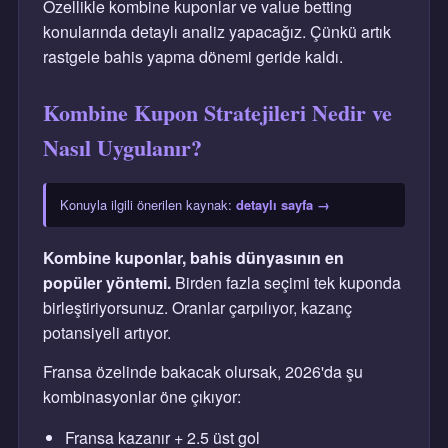
Özellikle kombine kuponlar ve value betting
konularında detaylı analiz yapacağız. Çünkü artık
rastgele bahis yapma dönemi geride kaldı.
Kombine Kupon Stratejileri Nedir ve
Nasıl Uygulanır?
Konuyla ilgili önerilen kaynak:
detaylı sayfa →
Kombine kuponlar, bahis dünyasının en
popüler yöntemi.
Birden fazla seçimi tek kuponda
birleştiriyorsunuz. Oranlar çarpılıyor, kazanç
potansiyeli artıyor.
Fransa özelinde bakacak olursak, 2026'da şu
kombinasyonlar öne çıkıyor:
Fransa kazanır + 2.5 üst gol