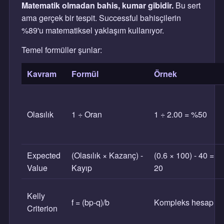
Matematik olmadan bahis, kumar gibidir.
Bu sert
ama gerçek bir tespit. Successful bahisçilerin
%89'u matematiksel yaklaşım kullanıyor.
Temel formüller şunlar:
Kavram
Formül
Örnek
Olasılık
1 ÷ Oran
1 ÷ 2.00 = %50
Expected
(Olasılık × Kazanç) -
(0.6 × 100) - 40 =
Value
Kayıp
20
Kelly
f = (bp-q)/b
Kompleks hesap
Criterion