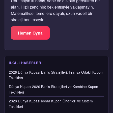
Unutmayın ki bahis, sabır ve disiplin gerektiren bir
alan. Hızlı zenginlik beklentisiyle yaklaşmayın.
Matematiksel temellere dayalı, uzun vadeli bir
strateji benimseyin.
Hemen Oyna
İLGILI HABERLER
2026 Dünya Kupası Bahis Stratejileri: Fransa Odaklı Kupon
Taktikleri
Dünya Kupası 2026 Bahis Stratejileri ve Kombine Kupon
Teknikleri
2026 Dünya Kupası İddaa Kupon Önerileri ve Sistem
Taktikleri