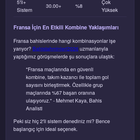
5'li+
Çok
30.00+
%8
Sistem
Yüksek
Fransa İçin En Etkili Kombine Yaklaşımları
Fransa bahislerinde hangi kombinasyonlar işe
yarıyor?
Bahistahminleri2026
uzmanlarıyla
yaptığımız görüşmelerde şu sonuçlara ulaştık:
"Fransa maçlarında en güvenli
kombine, takım kazancı ile toplam gol
sayısını birleştirmek. Özellikle grup
maçlarında %67 başarı oranına
ulaşıyoruz." - Mehmet Kaya, Bahis
Analisti
Peki siz hiç 2'li sistem denediniz mi? Bence
başlangıç için ideal seçenek.