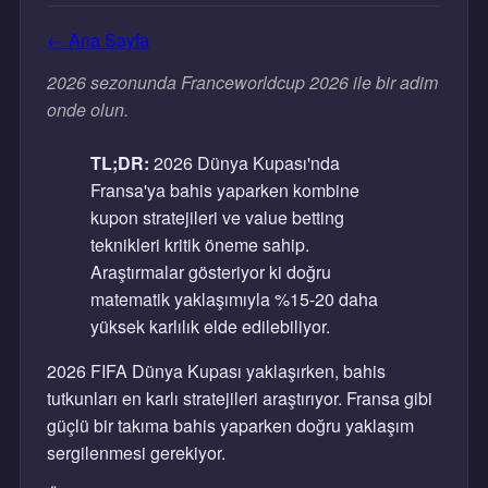
← Ana Sayfa
2026 sezonunda Franceworldcup 2026 ile bir adim
onde olun.
TL;DR:
2026 Dünya Kupası'nda
Fransa'ya bahis yaparken kombine
kupon stratejileri ve value betting
teknikleri kritik öneme sahip.
Araştırmalar gösteriyor ki doğru
matematik yaklaşımıyla %15-20 daha
yüksek karlılık elde edilebiliyor.
2026 FIFA Dünya Kupası yaklaşırken, bahis
tutkunları en karlı stratejileri araştırıyor. Fransa gibi
güçlü bir takıma bahis yaparken doğru yaklaşım
sergilenmesi gerekiyor.