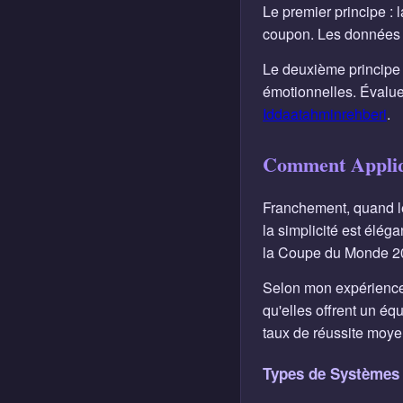
Le premier principe : 
coupon. Les données m
Le deuxième principe 
émotionnelles. Évalu
Iddaatahminrehberi
.
Comment Appliqu
Franchement, quand l
la simplicité est élég
la Coupe du Monde 2
Selon mon expérience,
qu'elles offrent un éq
taux de réussite moye
Types de Systèmes 