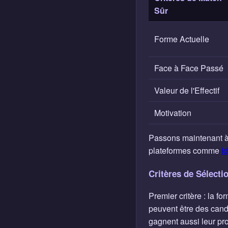
Sûr
Forme Actuelle
Face à Face Passé
Valeur de l'Effectif
Motivation
Passons maintenant à 
plateformes comme
I
Critères de Sélecti
Premier critère : la f
peuvent être des cand
gagnent aussi leur pr