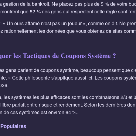
la gestion de la bankroll. Ne placez pas plus de 5 % de votre bu
ontrent que 82 % des gens qui respectent cette règle sont rent
: « Un ours affamé n'est pas un joueur », comme on dit. Ne pre
ez rationnellement les données que vous obtenez de sites com
er les Tactiques de Coupons Système ?
es gens parlent de coupons système, beaucoup pensent que c'e
ante. » Cette philosophie s'applique aussi ici. Les coupons systè
026.
 les systèmes les plus efficaces sont les combinaisons 2/3 et 
uilibre parfait entre risque et rendement. Selon les dernières do
n de ces systèmes est environ 64 %.
Populaires