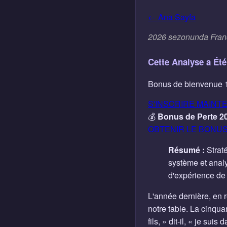
← Ana Sayfa
2026 sezonunda Franc
Cette Analyse a Ét
Bonus de bienvenue 10
S'INSCRIRE MAINT
💰
Bonus de Perte 2
OBTENIR LE BONU
Résumé :
Strat
système et analy
d'expérience de
L'année dernière, en 
notre table. La cinqua
fils, » dit-il, « je su