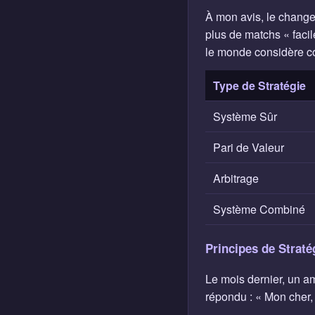
À mon avis, le change
plus de matchs « facil
le monde considère co
Type de Stratégie
Système Sûr
Pari de Valeur
Arbitrage
Système Combiné
Principes de Strat
Le mois dernier, un a
répondu : « Mon cher,