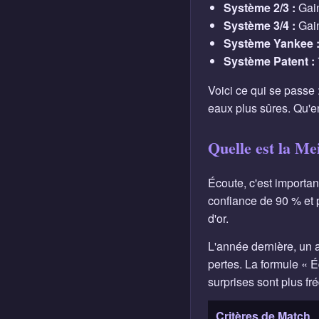
Système 2/3 :
Gain
Système 3/4 :
Gain
Système Yankee 
Système Patent :
Voici ce qui se passe 
eaux plus sûres. Qu'
Quelle est la Me
Écoute, c'est importa
confiance de 90 % et
d'or.
L'année dernière, un 
pertes. La formule « É
surprises sont plus fr
Critères de Match