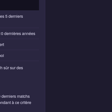
les 5 derniers
10 dernières années
ert
noi
h sûr sur des
10 derniers matchs
ndant à ce critère