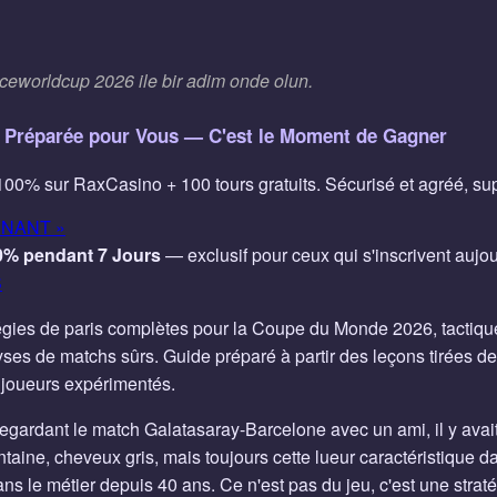
eworldcup 2026 ile bir adim onde olun.
é Préparée pour Vous — C'est le Moment de Gagner
0% sur RaxCasino + 100 tours gratuits. Sécurisé et agréé, supp
ENANT »
0% pendant 7 Jours
— exclusif pour ceux qui s'inscrivent aujou
S
égies de paris complètes pour la Coupe du Monde 2026, tactiq
ses de matchs sûrs. Guide préparé à partir des leçons tirées d
 joueurs expérimentés.
regardant le match Galatasaray-Barcelone avec un ami, il y avai
ntaine, cheveux gris, mais toujours cette lueur caractéristique 
is dans le métier depuis 40 ans. Ce n'est pas du jeu, c'est une strat