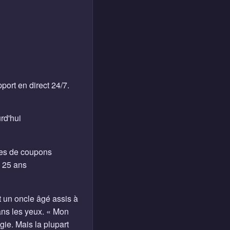
ort en direct 24/7.
rd'hui
ues de coupons
e 25 ans
t un oncle âgé assis à
dans les yeux. « Mon
égie. Mais la plupart