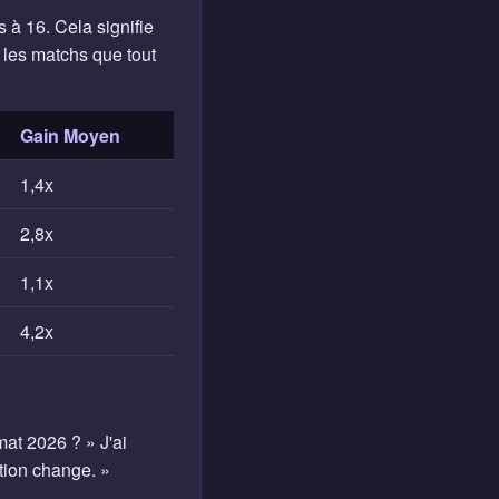
 à 16. Cela signifie
, les matchs que tout
Gain Moyen
1,4x
2,8x
1,1x
4,2x
at 2026 ? » J'ai
tion change. »