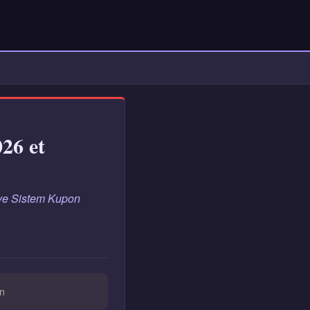
26 et
 ve Sistem Kupon
n