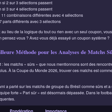
 si 2 sur 3 sélections passent
 si 3 sur 4 sélections passent
:
11 combinaisons différentes avec 4 sélections
7 paris différents avec 3 sélections
: au lieu de la logique du tout ou rien avec un seul coupon, vo
en pensez-vous ? Avez-vous déjà essayé un coupon système ?
illeure Méthode pour les Analyses de Matchs S
nt : les matchs « sûrs » que nous mentionnons sont des rencontr
 plus. À la Coupe du Monde 2026, trouver ces matchs est comm
ami a parié sur les matchs de groupe du Brésil comme sûrs et a
quipe forte = Pari sûr » est désormais dépassée. Dans le footba
équentes.
Pondération
Importance