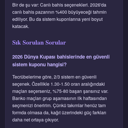
Bir de şu var: Canlı bahis seçenekleri. 2026'da
canlı bahis pazarının %400 büyüyeceği tahmin
ediliyor. Bu da sistem kuponlarına yeni boyut
katacak.
Sık Sorulan Sorular
2026 Dünya Kupası bahislerinde en güvenli
sistem kuponu hangisi?
Tecrübelerime göre, 2/3 sistem en güvenli
seçenek. Özellikle 1.30-1.50 oran aralığındaki
maçları seçerseniz, %75-80 başarı şansınız var.
Banko maçları grup aşamasının ilk haftasından
seçmenizi öneririm. Çünkü takımlar henüz tam
formda olmasa da, kağıt üzerindeki güç farkları
daha net ortaya çıkıyor.