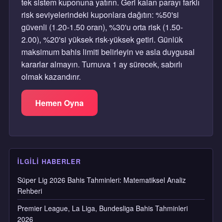
tek sistem kuponuna yatırın. Geri kalan parayı farklı
risk seviyelerindeki kuponlara dağıtın: %50'si
güvenli (1.20-1.50 oran), %30'u orta risk (1.50-
2.00), %20'si yüksek risk-yüksek getiri. Günlük
maksimum bahis limiti belirleyin ve asla duygusal
kararlar almayın. Turnuva 1 ay sürecek, sabırlı
olmak kazandırır.
Hemen Oyna
İLGILI HABERLER
Süper Lig 2026 Bahis Tahminleri: Matematiksel Analiz
Rehberi
Premier League, La Liga, Bundesliga Bahis Tahminleri
2026