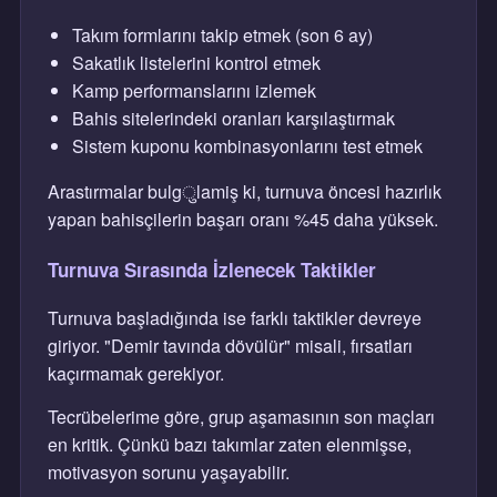
Takım formlarını takip etmek (son 6 ay)
Sakatlık listelerini kontrol etmek
Kamp performanslarını izlemek
Bahis sitelerindeki oranları karşılaştırmak
Sistem kuponu kombinasyonlarını test etmek
Arastırmalar bulgुlamiş ki, turnuva öncesi hazırlık
yapan bahisçilerin başarı oranı %45 daha yüksek.
Turnuva Sırasında İzlenecek Taktikler
Turnuva başladığında ise farklı taktikler devreye
giriyor. "Demir tavında dövülür" misali, fırsatları
kaçırmamak gerekiyor.
Tecrübelerime göre, grup aşamasının son maçları
en kritik. Çünkü bazı takımlar zaten elenmişse,
motivasyon sorunu yaşayabilir.