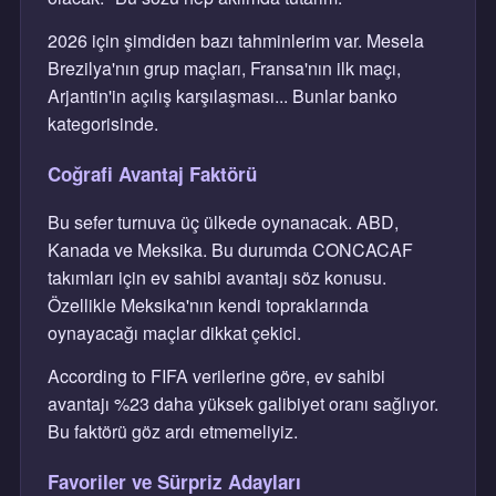
2026 için şimdiden bazı tahminlerim var. Mesela
Brezilya'nın grup maçları, Fransa'nın ilk maçı,
Arjantin'in açılış karşılaşması... Bunlar banko
kategorisinde.
Coğrafi Avantaj Faktörü
Bu sefer turnuva üç ülkede oynanacak. ABD,
Kanada ve Meksika. Bu durumda CONCACAF
takımları için ev sahibi avantajı söz konusu.
Özellikle Meksika'nın kendi topraklarında
oynayacağı maçlar dikkat çekici.
According to FIFA verilerine göre, ev sahibi
avantajı %23 daha yüksek galibiyet oranı sağlıyor.
Bu faktörü göz ardı etmemeliyiz.
Favoriler ve Sürpriz Adayları