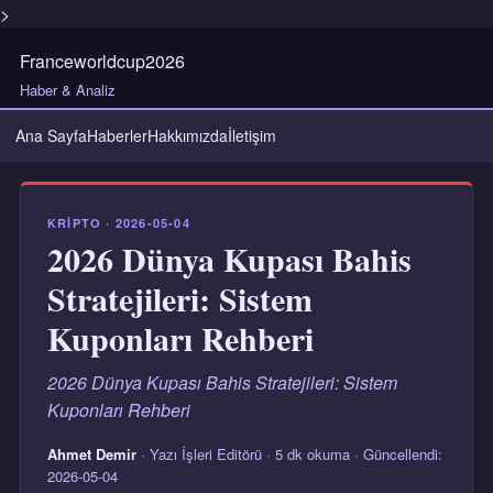
>
Franceworldcup2026
Haber & Analiz
Ana Sayfa
Haberler
Hakkımızda
İletişim
KRIPTO · 2026-05-04
2026 Dünya Kupası Bahis
Stratejileri: Sistem
Kuponları Rehberi
2026 Dünya Kupası Bahis Stratejileri: Sistem
Kuponları Rehberi
Ahmet Demir
· Yazı İşleri Editörü · 5 dk okuma · Güncellendi:
2026-05-04