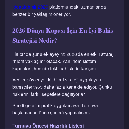
Iddaatahmin2026
platformundaki uzmanlar da
benzer bir yaklaşım öneriyor.
2026 Dünya Kupası İçin En İyi Bahis
Stratejisi Nedir?
Ha bir de şunu ekleyeyim: 2026'da en etkili strateji,
"hibrit yaklaşım" olacak. Yani hem sistem
kuponları, hem de tekli bahislerin karışımı.
Veriler gösteriyor ki, hibrit strateji uygulayan
bahisçiler %65 daha fazla kar elde ediyor. Çünkü
risklerini farklı sepetlere dağıtıyorlar.
Simdi gelelim pratik uygulamaya. Turnuva
başlamadan önce şunları yapmalısınız:
Turnuva Öncesi Hazırlık Listesi