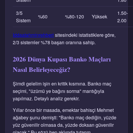
3/5
1.50-
%60
%80-120
Yüksek
Sistem
2.00
Iddaatahminrehberi
sitesindeki istatistiklere göre,
2/3 sistemler %78 başarı oranına sahip.
2026 Dünya Kupası Banko Maçları
Nasıl Belirleyeceğiz?
Şimdi gelelim işin en kritik kısmına. Banko maç
seçimi, "üzümü ye bağını sorma" mantığıyla
yapılmaz. Detaylı analiz gerekir.
Yıllar önce bir masada, emektar bahisçi Mehmet
ağabey şunu demişti: "Banko maç dediğin, yüzde
yüz güvenilir olmasa da, yüzde doksan güvenilir
olacak." Bu sözü hep aklımda tutarım.