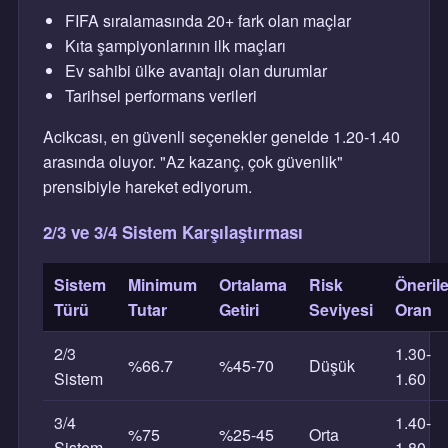
FIFA sıralamasında 20+ fark olan maçlar
Kıta şampiyonlarının ilk maçları
Ev sahibi ülke avantajı olan durumlar
Tarihsel performans verileri
Acikcası, en güvenli seçenekler genelde 1.20-1.40
arasında oluyor. "Az kazanç, çok güvenlik"
prensibiyle hareket ediyorum.
2/3 ve 3/4 Sistem Karşılaştırması
Sistem
Minimum
Ortalama
Risk
Öneril
Türü
Tutar
Getiri
Seviyesi
Oran
2/3
1.30-
%66.7
%45-70
Düşük
Sistem
1.60
3/4
1.40-
%75
%25-45
Orta
Sistem
1.80