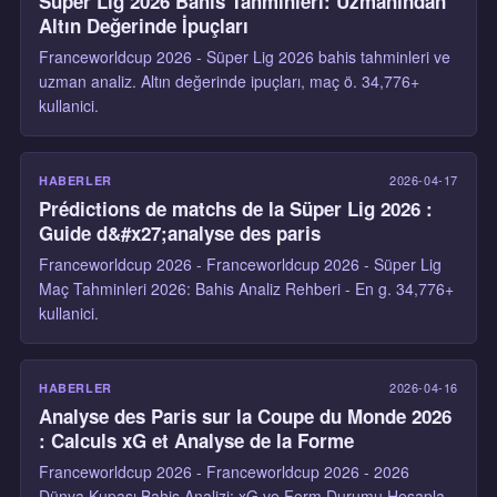
Süper Lig 2026 Bahis Tahminleri: Uzmanından
Altın Değerinde İpuçları
Franceworldcup 2026 - Süper Lig 2026 bahis tahminleri ve
uzman analiz. Altın değerinde ipuçları, maç ö. 34,776+
kullanici.
2026-04-17
HABERLER
Prédictions de matchs de la Süper Lig 2026 :
Guide d&#x27;analyse des paris
Franceworldcup 2026 - Franceworldcup 2026 - Süper Lig
Maç Tahminleri 2026: Bahis Analiz Rehberi - En g. 34,776+
kullanici.
2026-04-16
HABERLER
Analyse des Paris sur la Coupe du Monde 2026
: Calculs xG et Analyse de la Forme
Franceworldcup 2026 - Franceworldcup 2026 - 2026
Dünya Kupası Bahis Analizi: xG ve Form Durumu Hesapla.