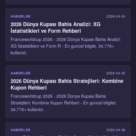
2026-04-24
HABERLER
2026 Dünya Kupası Bahis Analizi: XG
İstatistikleri ve Form Rehberi
Franceworldcup 2026 - 2026 Dünya Kupası Bahis Analizi:
XG İstatistikleri ve Form R - En guncel bilgile. 34,776+
kullanici.
2026-04-20
HABERLER
2026 Dünya Kupası Bahis Stratejileri: Kombine
Kupon Rehberi
Franceworldcup 2026 - 2026 Dünya Kupası Bahis
Stratejileri: Kombine Kupon Rehberi - En guncel bilgiler.
34,776+ kullanici.
2026-04-26
HABERLER