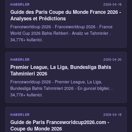
2026-04-18
HABERLER
Guide des Paris Coupe du Monde France 2026 -
Analyses et Prédictions
Franceworldcup 2026 - Franceworldcup 2026 - France
World Cup 2026 Bahis Rehberi - Analiz ve Tahminler .
34,776+ kullanici.
2026-04-20
HABERLER
Premier League, La Liga, Bundesliga Bahis
Tahminleri 2026
Franceworldcup 2026 - Premier League, La Liga,
Bundesliga Bahis Tahminleri 2026 - En guncel bilgiler, .
34,776+ kullanici.
2026-04-18
HABERLER
Guide de Paris Franceworldcup2026.com -
Coupe du Monde 2026