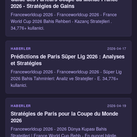
2026 - Stratégies de Gains
Franceworldcup 2026 - Franceworldcup 2026 - France
World Cup 2026 Bahis Rehberi - Kazanç Stratejileri .
34,776+ kullanici.
2026-04-17
HABERLER
Prédictions de Paris Süper Lig 2026 : Analyses
et Stratégies
Franceworldcup 2026 - Franceworldcup 2026 - Süper Lig
2026 Bahis Tahminleri: Analiz ve Stratejiler - E. 34,776+
kullanici.
2026-04-19
HABERLER
Stratégies de Paris pour la Coupe du Monde
2026
Franceworldcup 2026 - 2026 Dünya Kupası Bahis
Stratejileri | France World Cup Rehb - En guncel bilgile.