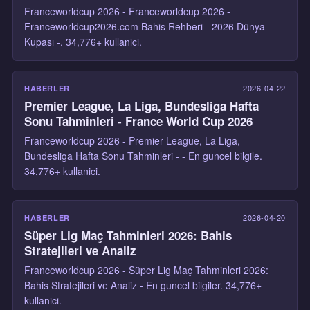
Franceworldcup 2026 - Franceworldcup 2026 -
Franceworldcup2026.com Bahis Rehberi - 2026 Dünya
Kupası -. 34,776+ kullanici.
2026-04-22
HABERLER
Premier League, La Liga, Bundesliga Hafta
Sonu Tahminleri - France World Cup 2026
Franceworldcup 2026 - Premier League, La Liga,
Bundesliga Hafta Sonu Tahminleri - - En guncel bilgile.
34,776+ kullanici.
2026-04-20
HABERLER
Süper Lig Maç Tahminleri 2026: Bahis
Stratejileri ve Analiz
Franceworldcup 2026 - Süper Lig Maç Tahminleri 2026:
Bahis Stratejileri ve Analiz - En guncel bilgiler. 34,776+
kullanici.