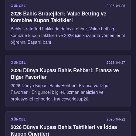
2026-04-26
GÜNCEL
2026 Bahis Stratejileri: Value Betting ve
Kombine Kupon Taktikleri
Bahis stratejileri hakkında detaylı rehber. Value betting,
kombine kupon taktikleri ve 2026 için kazanma yöntemlerini
öğrenin. Başarılı bahi
2026-04-27
GÜNCEL
2026 Dünya Kupası Bahis Rehberi: Fransa ve
Diğer Favoriler
2026 Dünya Kupası Bahis Rehberi: Fransa ve Diğer
Favoriler - En guncel bilgiler, uzman analizleri ve
profesyonel rehberler. franceworldcup20
2026-04-22
GÜNCEL
2026 Dünya Kupası Bahis Taktikleri ve İddaa
Kupon Önerileri