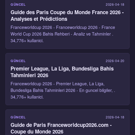
2026-04-18
GÜNCEL
Guide des Paris Coupe du Monde France 2026 -
Analyses et Prédictions
Franceworldcup 2026 - Franceworldcup 2026 - France
World Cup 2026 Bahis Rehberi - Analiz ve Tahminler .
34,776+ kullanici.
2026-04-20
GÜNCEL
Premier League, La Liga, Bundesliga Bahis
Tahminleri 2026
Franceworldcup 2026 - Premier League, La Liga,
Bundesliga Bahis Tahminleri 2026 - En guncel bilgiler, .
34,776+ kullanici.
2026-04-18
GÜNCEL
Guide de Paris Franceworldcup2026.com -
Coupe du Monde 2026