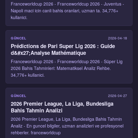
Franceworldcup 2026 - Franceworldcup 2026 - Juventus -
Napoli maci icin canli bahis oranlari, uzman ta. 34,776+
kullanici.
2026-04-18
GÜNCEL
Prédictions de Pari Super Lig 2026 : Guide
d&#x27;Analyse Mathématique
Franceworldcup 2026 - Franceworldcup 2026 - Süper Lig
2026 Bahis Tahminleri: Matematiksel Analiz Rehbe.
34,776+ kullanici.
2026-04-27
GÜNCEL
2026 Premier League, La Liga, Bundesliga
Bahis Tahmin Analizi
2026 Premier League, La Liga, Bundesliga Bahis Tahmin
Analiz - En guncel bilgiler, uzman analizleri ve profesyonel
rehberler. franceworldcup