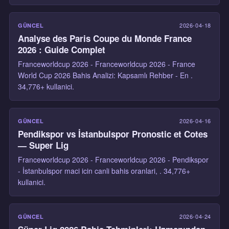
2026-04-18
GÜNCEL
Analyse des Paris Coupe du Monde France
2026 : Guide Complet
Franceworldcup 2026 - Franceworldcup 2026 - France
World Cup 2026 Bahis Analizi: Kapsamlı Rehber - En .
34,776+ kullanici.
2026-04-16
GÜNCEL
Pendikspor vs İstanbulspor Pronostic et Cotes
— Super Lig
Franceworldcup 2026 - Franceworldcup 2026 - Pendikspor
- İstanbulspor maci icin canli bahis oranlari, . 34,776+
kullanici.
2026-04-24
GÜNCEL