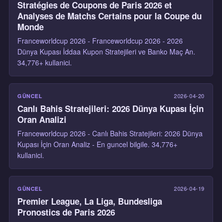
Stratégies de Coupons de Paris 2026 et
Analyses de Matchs Certains pour la Coupe du
Monde
Franceworldcup 2026 - Franceworldcup 2026 - 2026
Dünya Kupası İddaa Kupon Stratejileri ve Banko Maç An.
34,776+ kullanici.
2026-04-20
GÜNCEL
Canlı Bahis Stratejileri: 2026 Dünya Kupası İçin
Oran Analizi
Franceworldcup 2026 - Canlı Bahis Stratejileri: 2026 Dünya
Kupası İçin Oran Analiz - En guncel bilgile. 34,776+
kullanici.
2026-04-19
GÜNCEL
Premier League, La Liga, Bundesliga
Pronostics de Paris 2026