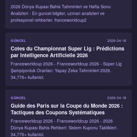
2026 Dünya Kupası Bahis Tahminleri ve Hafta Sonu
Analizleri - En guncel bilgiler, uzman analizleri ve
profesyonel rehberler. franceworldcup2
2026-04-16
GÜNCEL
Cotes du Championnat Super Lig : Prédictions
par Intelligence Artificielle 2026
Franceworldcup 2026 - Franceworldcup 2026 - Süper Lig
Şampiyonluk Oranları: Yapay Zeka Tahminleri 2026.
34,776+ kullanici.
2026-04-18
GÜNCEL
Guide des Paris sur la Coupe du Monde 2026 :
Tactiques des Coupons Systématiques
Franceworldcup 2026 - Franceworldcup 2026 - 2026
Dünya Kupası Bahis Rehberi: Sistem Kuponu Taktikleri .
34,776+ kullanici.