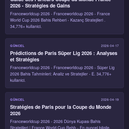
2026 - Stratégies de Gains
Franceworldcup 2026 - Franceworldcup 2026 - France
World Cup 2026 Bahis Rehberi - Kazanç Stratejileri .
34,776+ kullanici.
2026-04-17
GÜNCEL
Prédictions de Paris Süper Lig 2026 : Analyses
et Stratégies
Franceworldcup 2026 - Franceworldcup 2026 - Süper Lig
2026 Bahis Tahminleri: Analiz ve Stratejiler - E. 34,776+
kullanici.
2026-04-19
GÜNCEL
Stratégies de Paris pour la Coupe du Monde
2026
Franceworldcup 2026 - 2026 Dünya Kupası Bahis
Stratejileri | France World Cup Rehb - En guncel bilgile.