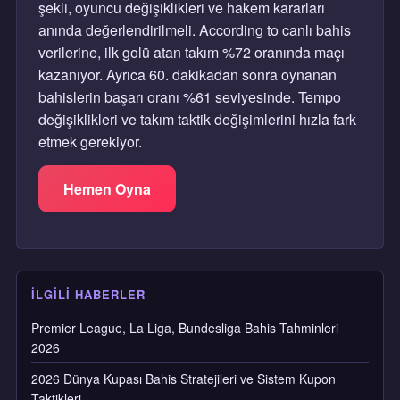
şekli, oyuncu değişiklikleri ve hakem kararları
anında değerlendirilmeli. According to canlı bahis
verilerine, ilk golü atan takım %72 oranında maçı
kazanıyor. Ayrıca 60. dakikadan sonra oynanan
bahislerin başarı oranı %61 seviyesinde. Tempo
değişiklikleri ve takım taktik değişimlerini hızla fark
etmek gerekiyor.
Hemen Oyna
İLGILI HABERLER
Premier League, La Liga, Bundesliga Bahis Tahminleri
2026
2026 Dünya Kupası Bahis Stratejileri ve Sistem Kupon
Taktikleri