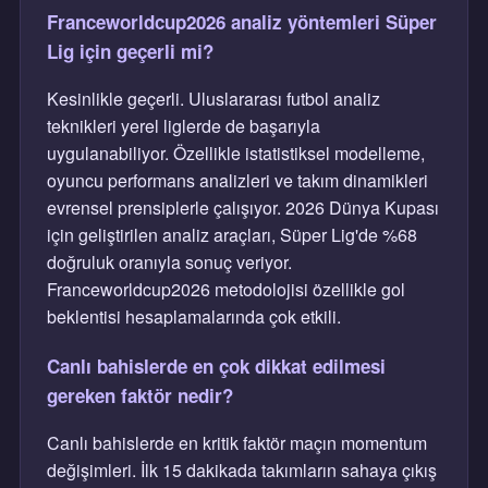
Franceworldcup2026 analiz yöntemleri Süper
Lig için geçerli mi?
Kesinlikle geçerli. Uluslararası futbol analiz
teknikleri yerel liglerde de başarıyla
uygulanabiliyor. Özellikle istatistiksel modelleme,
oyuncu performans analizleri ve takım dinamikleri
evrensel prensiplerle çalışıyor. 2026 Dünya Kupası
için geliştirilen analiz araçları, Süper Lig'de %68
doğruluk oranıyla sonuç veriyor.
Franceworldcup2026 metodolojisi özellikle gol
beklentisi hesaplamalarında çok etkili.
Canlı bahislerde en çok dikkat edilmesi
gereken faktör nedir?
Canlı bahislerde en kritik faktör maçın momentum
değişimleri. İlk 15 dakikada takımların sahaya çıkış