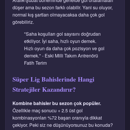
Aralık-Şubat döneminde genelde gol ortalamaları
düşer ama bu sezon farklı olabilir. Yani su oluyor,
normal kış şartları olmayacaksa daha çok gol
görebiliriz.
"Saha koşulları gol sayısını doğrudan
etkiliyor. İyi saha, hızlı oyun demek.
Hızlı oyun da daha çok pozisyon ve gol
demek." - Eski Milli Takım Antrenörü
Fatih Terim
Süper Lig Bahislerinde Hangi
Stratejiler Kazandırır?
Kombine bahisler bu sezon çok popüler.
Özellikle maç sonucu + 2.5 üst gol
kombinasyonları %72 başarı oranıyla dikkat
çekiyor. Peki siz ne düşünüyorsunuz bu konuda?