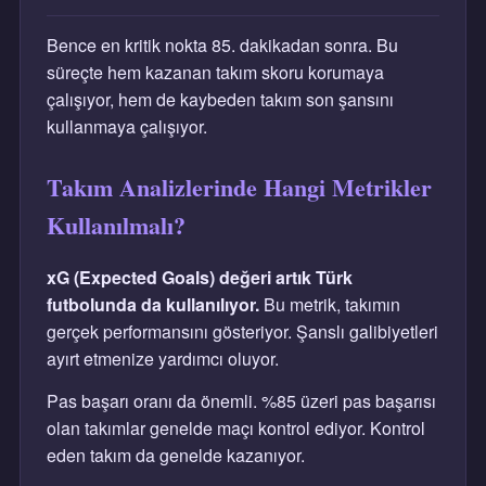
Bence en kritik nokta 85. dakikadan sonra. Bu
süreçte hem kazanan takım skoru korumaya
çalışıyor, hem de kaybeden takım son şansını
kullanmaya çalışıyor.
Takım Analizlerinde Hangi Metrikler
Kullanılmalı?
xG (Expected Goals) değeri artık Türk
futbolunda da kullanılıyor.
Bu metrik, takımın
gerçek performansını gösteriyor. Şanslı galibiyetleri
ayırt etmenize yardımcı oluyor.
Pas başarı oranı da önemli. %85 üzeri pas başarısı
olan takımlar genelde maçı kontrol ediyor. Kontrol
eden takım da genelde kazanıyor.