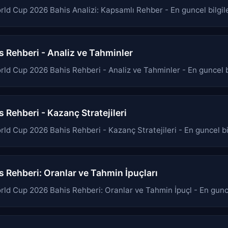
d Cup 2026 Bahis Analizi: Kapsamlı Rehber - En guncel bilgile
 Rehberi - Analiz ve Tahminler
 Cup 2026 Bahis Rehberi - Analiz ve Tahminler - En guncel bilg
Rehberi - Kazanç Stratejileri
 Cup 2026 Bahis Rehberi - Kazanç Stratejileri - En guncel bilg
 Rehberi: Oranlar ve Tahmin İpuçları
d Cup 2026 Bahis Rehberi: Oranlar ve Tahmin İpuçl - En guncel 