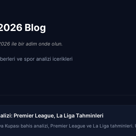
2026 Blog
26 ile bir adim onde olun.
erleri ve spor analizi icerikleri
izi: Premier League, La Liga Tahminleri
Kupası bahis analizi, Premier League ve La Liga tahminleri. 