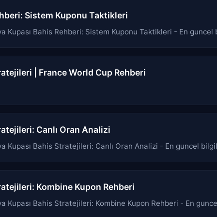
beri: Sistem Kuponu Taktikleri
Kupası Bahis Rehberi: Sistem Kuponu Taktikleri - En guncel bilg
tejileri | France World Cup Rehberi
ejileri: Canlı Oran Analizi
upası Bahis Stratejileri: Canlı Oran Analizi - En guncel bilgile
atejileri: Kombine Kupon Rehberi
Kupası Bahis Stratejileri: Kombine Kupon Rehberi - En guncel b