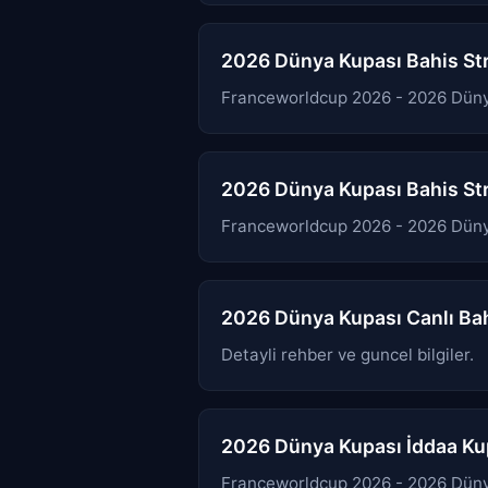
2026 Dünya Kupası Bahis Stra
Franceworldcup 2026 - 2026 Dünya K
2026 Dünya Kupası Bahis Stra
Franceworldcup 2026 - 2026 Dünya K
2026 Dünya Kupası Canlı Bahi
Detayli rehber ve guncel bilgiler.
2026 Dünya Kupası İddaa Kupo
Franceworldcup 2026 - 2026 Dünya 