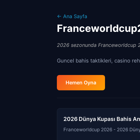
← Ana Sayfa
Franceworldcup
2026 sezonunda Franceworldcup 20
Guncel bahis taktikleri, casino rehb
Hemen Oyna
2026 Dünya Kupası Bahis Anal
Franceworldcup 2026 - 2026 Dünya 