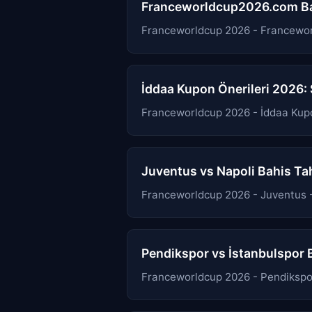
Franceworldcup2026.com Ba
Franceworldcup 2026 - Franceworld
İddaa Kupon Önerileri 2026:
Franceworldcup 2026 - İddaa Kupon
Juventus vs Napoli Bahis Ta
Franceworldcup 2026 - Juventus - N
Pendikspor vs İstanbulspor 
Franceworldcup 2026 - Pendikspor -