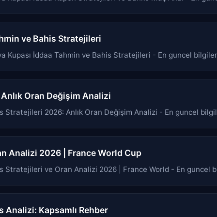
in ve Bahis Stratejileri
Kupası İddaa Tahmin ve Bahis Stratejileri - En guncel bilgiler
: Anlık Oran Değişim Analizi
tratejileri 2026: Anlık Oran Değişim Analizi - En guncel bilgile
ran Analizi 2026 | France World Cup
Stratejileri ve Oran Analizi 2026 | France World - En guncel bil
 Analizi: Kapsamlı Rehber