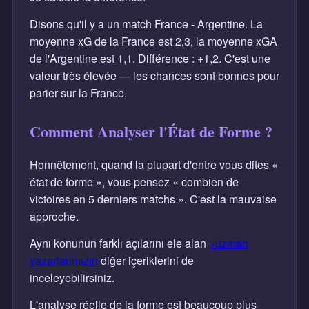
Disons qu'il y a un match France - Argentine. La
moyenne xG de la France est 2,3, la moyenne xGA
de l'Argentine est 1,1. Différence : +1,2. C'est une
valeur très élevée — les chances sont bonnes pour
parier sur la France.
Comment Analyser l'État de Forme ?
Honnêtement, quand la plupart d'entre vous dites «
état de forme », vous pensez « combien de
victoires en 5 derniers matchs ». C'est la mauvaise
approche.
Aynı konunun farklı açılarını ele alan
>uzman
yazarlarımızın
diğer içeriklerini de
inceleyebilirsiniz.
L'analyse réelle de la forme est beaucoup plus