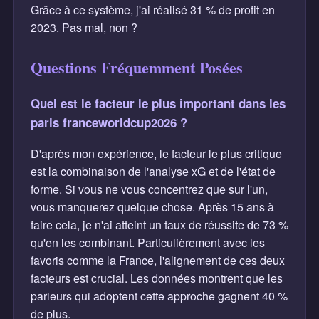
Grâce à ce système, j'ai réalisé 31 % de profit en
2023. Pas mal, non ?
Questions Fréquemment Posées
Quel est le facteur le plus important dans les
paris franceworldcup2026 ?
D'après mon expérience, le facteur le plus critique
est la combinaison de l'analyse xG et de l'état de
forme. Si vous ne vous concentrez que sur l'un,
vous manquerez quelque chose. Après 15 ans à
faire cela, je n'ai atteint un taux de réussite de 73 %
qu'en les combinant. Particulièrement avec les
favoris comme la France, l'alignement de ces deux
facteurs est crucial. Les données montrent que les
parieurs qui adoptent cette approche gagnent 40 %
de plus.