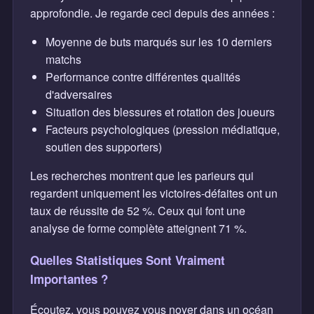
approfondie. Je regarde ceci depuis des années :
Moyenne de buts marqués sur les 10 derniers
matchs
Performance contre différentes qualités
d'adversaires
Situation des blessures et rotation des joueurs
Facteurs psychologiques (pression médiatique,
soutien des supporters)
Les recherches montrent que les parieurs qui
regardent uniquement les victoires-défaites ont un
taux de réussite de 52 %. Ceux qui font une
analyse de forme complète atteignent 71 %.
Quelles Statistiques Sont Vraiment
Importantes ?
Écoutez, vous pouvez vous noyer dans un océan