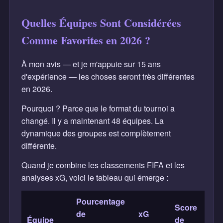
Quelles Équipes Sont Considérées
Comme Favorites en 2026 ?
À mon avis — et je m'appuie sur 15 ans
d'expérience — les choses seront très différentes
en 2026.
Pourquoi ? Parce que le format du tournoi a
changé. Il y a maintenant 48 équipes. La
dynamique des groupes est complètement
différente.
Quand je combine les classements FIFA et les
analyses xG, voici le tableau qui émerge :
Pourcentage
Score
de
xG
Équipe
de