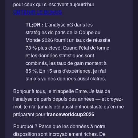
pour ceux qui s'inscrivent aujourd'hui
OBTENIR LE BONUS
TL;DR :
L'analyse xG dans les
stratégies de paris de la Coupe du
Monde 2026 fournit un taux de réussite
73 % plus élevé. Quand l'état de forme
et les données statistiques sont
combinés, les taux de gain montent à
85 %. En 15 ans d'expérience, je n'ai
jamais vu des données aussi claires.
Bonjour à tous, je m'appelle Emre. Je fais de
l'analyse de paris depuis des années — et croyez-
moi, je n'ai jamais été aussi enthousiaste qu'en me
préparant pour
franceworldcup2026
.
Pourquoi ? Parce que les données à notre
disposition sont incroyablement riches. De