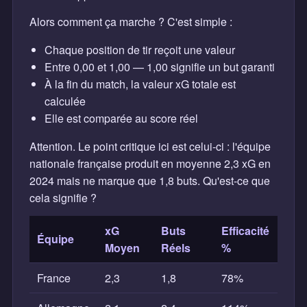
Alors comment ça marche ? C'est simple :
Chaque position de tir reçoit une valeur
Entre 0,00 et 1,00 — 1,00 signifie un but garanti
À la fin du match, la valeur xG totale est
calculée
Elle est comparée au score réel
Attention. Le point critique ici est celui-ci : l'équipe
nationale française produit en moyenne 2,3 xG en
2024 mais ne marque que 1,8 buts. Qu'est-ce que
cela signifie ?
xG
Buts
Efficacité
Équipe
Moyen
Réels
%
France
2,3
1,8
78%