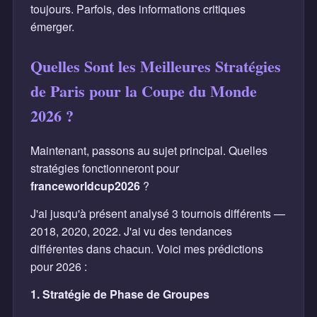
toujours. Parfois, des informations critiques
émerger.
Quelles Sont les Meilleures Stratégies
de Paris pour la Coupe du Monde
2026 ?
Maintenant, passons au sujet principal. Quelles
stratégies fonctionneront pour
franceworldcup2026
?
J'ai jusqu'à présent analysé 3 tournois différents —
2018, 2020, 2022. J'ai vu des tendances
différentes dans chacun. Voici mes prédictions
pour 2026 :
1. Stratégie de Phase de Groupes