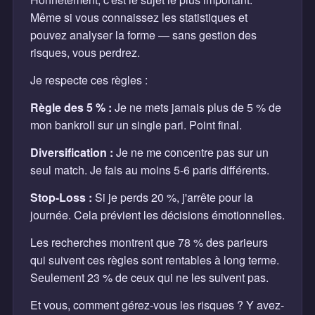
Même si vous connaissez les statistiques et
pouvez analyser la forme — sans gestion des
risques, vous perdrez.
Je respecte ces règles :
Règle des 5 % :
Je ne mets jamais plus de 5 % de
mon bankroll sur un single pari. Point final.
Diversification :
Je ne me concentre pas sur un
seul match. Je fais au moins 5-6 paris différents.
Stop-Loss :
Si je perds 20 %, j'arrête pour la
journée. Cela prévient les décisions émotionnelles.
Les recherches montrent que 78 % des parieurs
qui suivent ces règles sont rentables à long terme.
Seulement 23 % de ceux qui ne les suivent pas.
Et vous, comment gérez-vous les risques ? Y avez-