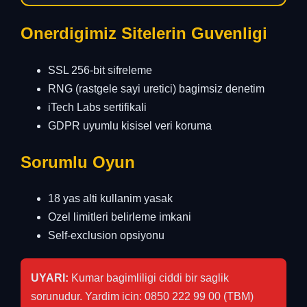
Onerdigimiz Sitelerin Guvenligi
SSL 256-bit sifreleme
RNG (rastgele sayi uretici) bagimsiz denetim
iTech Labs sertifikali
GDPR uyumlu kisisel veri koruma
Sorumlu Oyun
18 yas alti kullanim yasak
Ozel limitleri belirleme imkani
Self-exclusion opsiyonu
UYARI:
Kumar bagimliligi ciddi bir saglik
sorunudur. Yardim icin: 0850 222 99 00 (TBM)