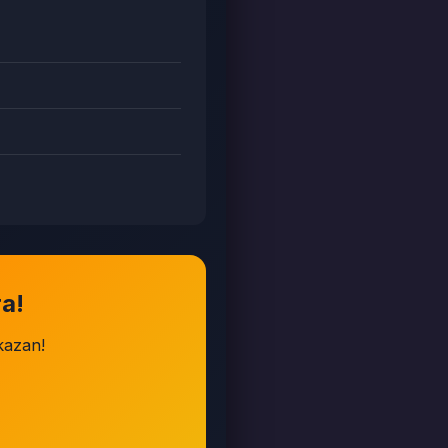
a!
kazan!