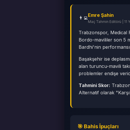
Emre Şahin
👨‍💻
Maç Tahmin Editörü | 11 
Trabzonspor, Medical P
Bordo-mavililer son 5 ma
Bardhi'nin performansı 
Başakşehir ise deplasm
alan turuncu-mavili ta
problemler endişe veric
Tahmini Skor:
Trabzonsp
Alternatif olarak "Karşı
🎯 Bahis İpuçları