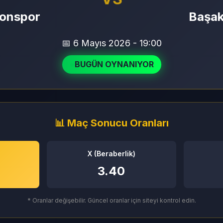
onspor
Başak
📅 6 Mayıs 2026 - 19:00
●
BUGÜN OYNANIYOR
📊 Maç Sonucu Oranları
X (Beraberlik)
3.40
* Oranlar değişebilir. Güncel oranlar için siteyi kontrol edin.