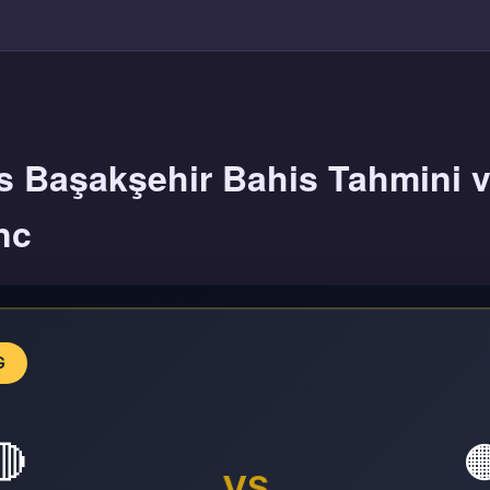
s Başakşehir Bahis Tahmini 
nc
G
🔴

VS