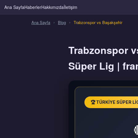
Ana Sayfa
Haberler
Hakkımızda
İletişim
›
›
Ana Sayfa
Blog
Trabzonspor vs Başakşehir
Trabzonspor v
Süper Lig | fra
🏆 TÜRKIYE SÜPER LI