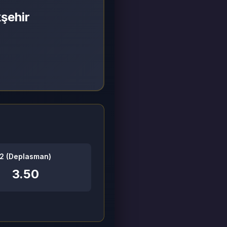
şehir
2 (Deplasman)
3.50