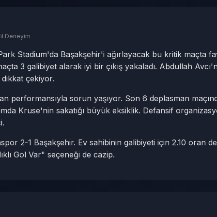
Yıl Deneyim
ark Stadium'da Başakşehir'i ağırlayacak bu kritik maçta f
çta 3 galibiyet alarak iyi bir çıkış yakaladı. Abdullah Avcı
dikkat çekiyor.
an performansıyla sorun yaşıyor. Son 6 deplasman maçında
kımda Kruse'nin sakatığı büyük eksiklik. Defansif organiza
i.
or 2-1 Başakşehir. Ev sahibinin galibiyeti için 2.10 oran d
lıklı Gol Var" seçeneği de cazip.