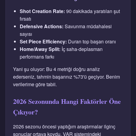
Shot Creation Rate:
90 dakikada yaratılan şut
fırsatı
Defensive Actions:
Savunma müdahalesi
sayısı
Set Piece Efficiency:
Duran top başarı oranı
Home/Away Split:
İç saha-deplasman
performans farkı
Yani şu oluyor: Bu 4 metriği doğru analiz
ederseniz, tahmin başarınız %73'ü geçiyor. Benim
verilerime göre tabii.
2026 Sezonunda Hangi Faktörler Öne
Çıkıyor?
2026 sezonu öncesi yaptığım araştırmalar ilginç
sonuçlar ortaya koydu. VAR sistemindeki