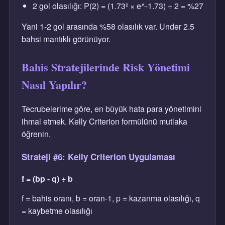
2 gol olasılığı: P(2) = (1.73² × e^-1.73) ÷ 2 = %27
Yani 1-2 gol arasında %58 olasılık var. Under 2.5
bahsi mantıklı görünüyor.
Bahis Stratejilerinde Risk Yönetimi
Nasıl Yapılır?
Tecrubelerime göre, en büyük hata para yönetimini
ihmal etmek. Kelly Criterion formülünü mutlaka
öğrenin.
Strateji #6: Kelly Criterion Uygulaması
f = (bp - q) ÷ b
f = bahis oranı, b = oran-1, p = kazanma olasılığı, q
= kaybetme olasılığı