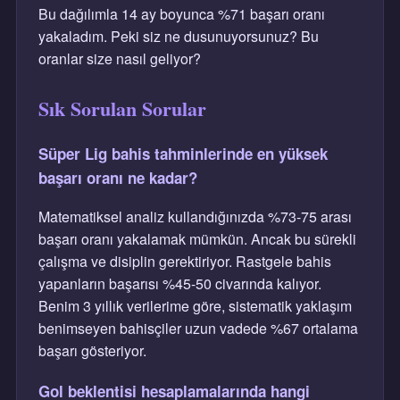
Bu dağılımla 14 ay boyunca %71 başarı oranı
yakaladım. Peki siz ne dusunuyorsunuz? Bu
oranlar size nasıl geliyor?
Sık Sorulan Sorular
Süper Lig bahis tahminlerinde en yüksek
başarı oranı ne kadar?
Matematiksel analiz kullandığınızda %73-75 arası
başarı oranı yakalamak mümkün. Ancak bu sürekli
çalışma ve disiplin gerektiriyor. Rastgele bahis
yapanların başarısı %45-50 civarında kalıyor.
Benim 3 yıllık verilerime göre, sistematik yaklaşım
benimseyen bahisçiler uzun vadede %67 ortalama
başarı gösteriyor.
Gol beklentisi hesaplamalarında hangi