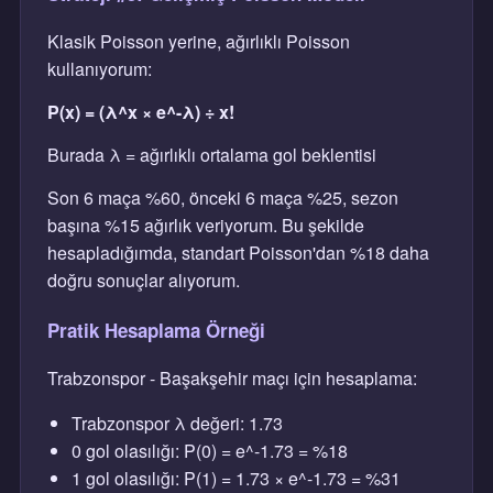
Klasik Poisson yerine, ağırlıklı Poisson
kullanıyorum:
P(x) = (λ^x × e^-λ) ÷ x!
Burada λ = ağırlıklı ortalama gol beklentisi
Son 6 maça %60, önceki 6 maça %25, sezon
başına %15 ağırlık veriyorum. Bu şekilde
hesapladığımda, standart Poisson'dan %18 daha
doğru sonuçlar alıyorum.
Pratik Hesaplama Örneği
Trabzonspor - Başakşehir maçı için hesaplama:
Trabzonspor λ değeri: 1.73
0 gol olasılığı: P(0) = e^-1.73 = %18
1 gol olasılığı: P(1) = 1.73 × e^-1.73 = %31