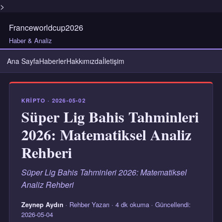
>
Franceworldcup2026
Haber & Analiz
Ana Sayfa
Haberler
Hakkımızda
İletişim
KRIPTO · 2026-05-02
Süper Lig Bahis Tahminleri
2026: Matematiksel Analiz
Rehberi
Süper Lig Bahis Tahminleri 2026: Matematiksel
Analiz Rehberi
Zeynep Aydın
· Rehber Yazarı · 4 dk okuma · Güncellendi:
2026-05-04