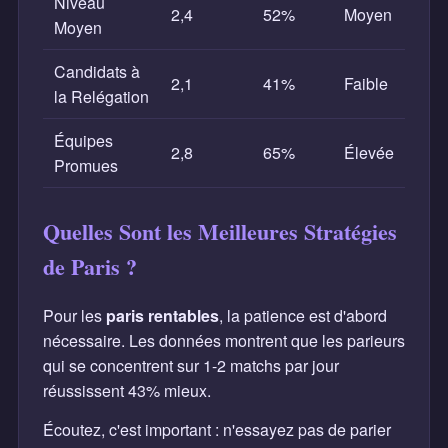
Niveau
2,4
52%
Moyen
Moyen
Candidats à
2,1
41%
Faible
la Relégation
Équipes
2,8
65%
Élevée
Promues
Quelles Sont les Meilleures Stratégies
de Paris ?
Pour les
paris rentables
, la patience est d'abord
nécessaire. Les données montrent que les parieurs
qui se concentrent sur 1-2 matchs par jour
réussissent 43% mieux.
Écoutez, c'est important : n'essayez pas de parier