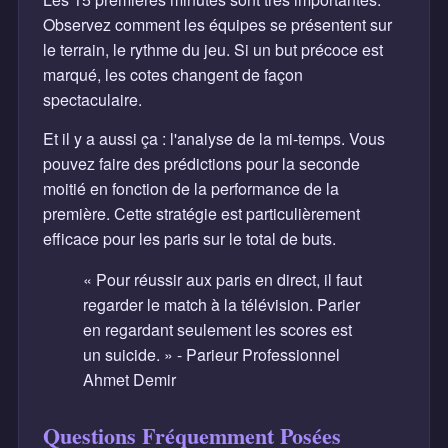
Observez comment les équipes se présentent sur
le terrain, le rythme du jeu. Si un but précoce est
marqué, les cotes changent de façon
spectaculaire.
Et il y a aussi ça : l'analyse de la mi-temps. Vous
pouvez faire des prédictions pour la seconde
moitié en fonction de la performance de la
première. Cette stratégie est particulièrement
efficace pour les paris sur le total de buts.
« Pour réussir aux paris en direct, il faut
regarder le match à la télévision. Parier
en regardant seulement les scores est
un suicide. » - Parieur Professionnel
Ahmet Demir
Questions Fréquemment Posées