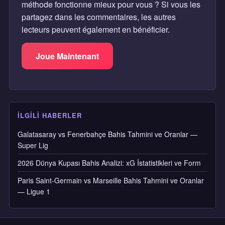
méthode fonctionne mieux pour vous ? Si vous les
partagez dans les commentaires, les autres
lecteurs peuvent également en bénéficier.
Joue Maintenant
İLGILI HABERLER
Galatasaray vs Fenerbahçe Bahis Tahmini ve Oranlar —
Super Lig
2026 Dünya Kupası Bahis Analizi: xG İstatistikleri ve Form
Paris Saint-Germain vs Marseille Bahis Tahmini ve Oranlar
— Ligue 1