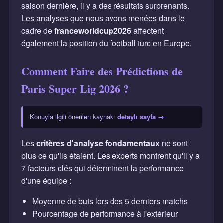
saison dernière, il y a des résultats surprenants.
Les analyses que nous avons menées dans le
cadre de
franceworldcup2026
affectent
également la position du football turc en Europe.
Comment Faire des Prédictions de
Paris Super Lig 2026 ?
Konuyla ilgili önerilen kaynak:
detaylı sayfa →
Les
critères d'analyse fondamentaux
ne sont
plus ce qu'ils étaient. Les experts montrent qu'il y a
7 facteurs clés qui déterminent la performance
d'une équipe :
Moyenne de buts lors des 5 derniers matchs
Pourcentage de performance à l'extérieur