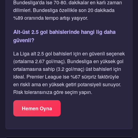
Bundesliga'da ise 70-80. dakikalar en karlı zaman
dilimleri. Bundesliga özellikle son 20 dakikada
%89 oranında tempo artışı yaşıyor.
Alt-üst 2.5 gol bahislerinde hangi lig daha
güvenli?
La Liga alt 2.5 gol bahisleri için en güvenli seçenek
(ortalama 2.67 gol/maç). Bundesliga en yüksek gol
ortalamasına sahip (3.2 gol/maç) üst bahisleri için
ideal. Premier League ise %67 sürpriz faktörüyle
en riskli ama en yüksek getiri potansiyeli sunuyor.
Risk toleransınıza göre seçim yapın.
Hemen Oyna