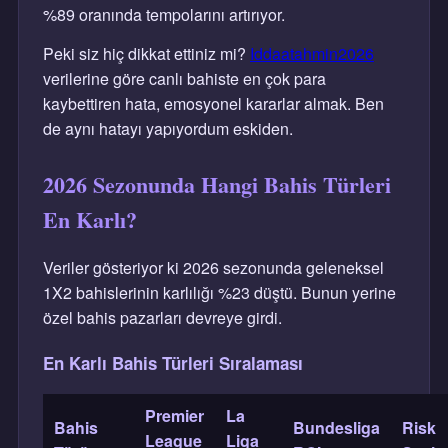
%89 oranında tempolarını artırıyor.
Peki siz hiç dikkat ettiniz mi?
Iddaatahmin2026
verilerine göre canlı bahiste en çok para
kaybettiren hata, emosyonel kararlar almak. Ben
de aynı hatayı yapıyordum eskiden.
2026 Sezonunda Hangi Bahis Türleri
En Karlı?
Veriler gösteriyor ki 2026 sezonunda geleneksel
1X2 bahislerinin karlılığı %23 düştü. Bunun yerine
özel bahis pazarları devreye girdi.
En Karlı Bahis Türleri Sıralaması
Premier
La
Bahis
Bundesliga
Risk
League
Liga