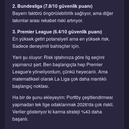
2. Bundesliga (7.8/10 güvenlik puanı)
Bayern faktörü öngörülebilirlik sağlıyor, ama diğer
takımlar arası rekabet riski artırıyor.
3. Premier League (6.4/10 güvenlik puanı)
En yüksek getiri potansiyeli ama en yüksek risk.
Sadece deneyimli bahisçiler için.
Yani şu oluyor: Risk iştahınıza göre lig seçimi
yapmanız şart. Ben başlangıçta hep Premier
League'e yöneliyordum, çünkü heyecanlı. Ama
matematiksel olarak La Liga çok daha mantıklı
başlangıç noktası.
Ha bir de şunu ekleyeyim: Portföy çeşitlendirmesi
yapmadan tek lige odaklanmak 2026'da çok riskli.
Veriler gösteriyor ki karma strateji %43 daha
başarılı.