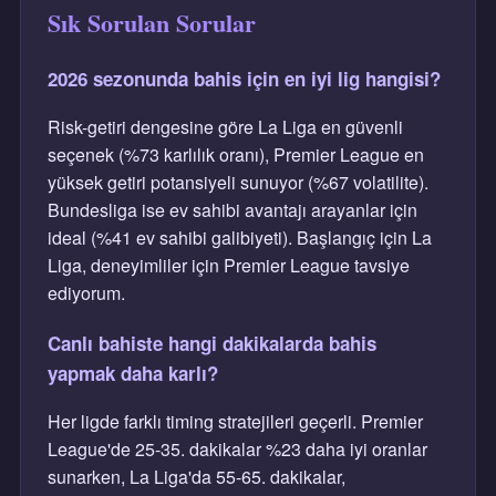
Sık Sorulan Sorular
2026 sezonunda bahis için en iyi lig hangisi?
Risk-getiri dengesine göre La Liga en güvenli
seçenek (%73 karlılık oranı), Premier League en
yüksek getiri potansiyeli sunuyor (%67 volatilite).
Bundesliga ise ev sahibi avantajı arayanlar için
ideal (%41 ev sahibi galibiyeti). Başlangıç için La
Liga, deneyimliler için Premier League tavsiye
ediyorum.
Canlı bahiste hangi dakikalarda bahis
yapmak daha karlı?
Her ligde farklı timing stratejileri geçerli. Premier
League'de 25-35. dakikalar %23 daha iyi oranlar
sunarken, La Liga'da 55-65. dakikalar,