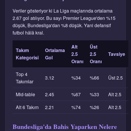
Veriler gösteriyor ki La Liga maçlarında ortalama
2.67 gol atılıyor. Bu sayı Premier League'den %15
düşük, Bundesliga'dan %8 düşük. Yani defansif
futbol hâlâ kral.
Alt
Üst
Takım
Ortalama
2.5
2.5
Tavsiye
Kategorisi
Gol
Oranı
Oranı
Top 4
3.12
%34
%66
Üst 2.5
Takımlar
Mid-table
2.45
%67
%33
Alt 2.5
Alt 6 Takım
2.21
%74
%26
Alt 2.5
Bundesliga'da Bahis Yaparken Nelere