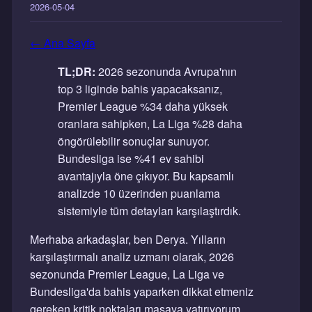
2026-05-04
← Ana Sayfa
TL;DR:
2026 sezonunda Avrupa'nın
top 3 liginde bahis yapacaksanız,
Premier League %34 daha yüksek
oranlara sahipken, La Liga %28 daha
öngörülebilir sonuçlar sunuyor.
Bundesliga ise %41 ev sahibi
avantajıyla öne çıkıyor. Bu kapsamlı
analizde 10 üzerinden puanlama
sistemiyle tüm detayları karşılaştırdık.
Merhaba arkadaşlar, ben Derya. Yılların
karşılaştırmalı analiz uzmanı olarak, 2026
sezonunda Premier League, La Liga ve
Bundesliga'da bahis yaparken dikkat etmeniz
gereken kritik noktaları masaya yatırıyorum.