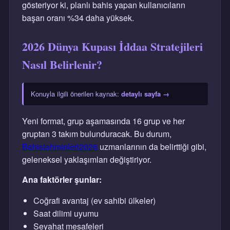
gösteriyor ki, planlı bahis yapan kullanıcıların
başarı oranı %34 daha yüksek.
2026 Dünya Kupası İddaa Stratejileri
Nasıl Belirlenir?
Konuyla ilgili önerilen kaynak:
detaylı sayfa →
Yeni format, grup aşamasında 16 grup ve her
gruptan 3 takım bulunduracak. Bu durum,
Bahistahminleri2026
uzmanlarının da belirttiği gibi,
geleneksel yaklaşımları değiştiriyor.
Ana faktörler şunlar:
Coğrafi avantaj (ev sahibi ülkeler)
Saat dilimi uyumu
Seyahat mesafeleri