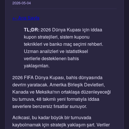
2026-05-04
← Ana Sayfa
TL;DR:
2026 Dünya Kupası için iddaa
kupon stratejileri, sistem kuponu
teknikleri ve banko maç seçimi rehberi.
Uzman analizleri ve istatistiksel
verilerle desteklenen bahis
yaklaşımları.
2026 FIFA Dünya Kupası, bahis dünyasında
devrim yaratacak. Amerika Birleşik Devletleri,
Kanada ve Meksika'nın ortaklaşa düzenleyeceği
bu turnuva, 48 takımlı yeni formatıyla iddaa
severlere benzersiz fırsatlar sunuyor.
Acikcasi, bu kadar büyük bir turnuvada
kaybolmamak için stratejik yaklaşım şart. Veriler