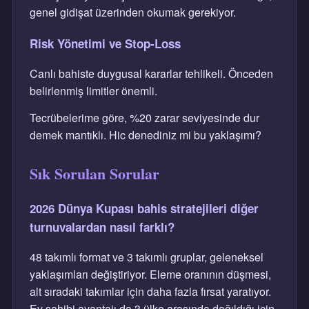
genel gidişat üzerinden okumak gerekiyor.
Risk Yönetimi ve Stop-Loss
Canlı bahiste duygusal kararlar tehlikeli. Önceden
belirlenmiş limitler önemli.
Tecrübelerime göre, %20 zarar seviyesinde dur
demek mantıklı. Hic denediniz mi bu yaklaşımı?
Sık Sorulan Sorular
2026 Dünya Kupası bahis stratejileri diğer
turnuvalardan nasıl farklı?
48 takımlı format ve 3 takımlı gruplar, geleneksel
yaklaşımları değiştiriyor. Eleme oranının düşmesi,
alt sıradaki takımlar için daha fazla fırsat yaratıyor.
Ev sahibi avantajı da 3 ülke arasında dağıldığı için