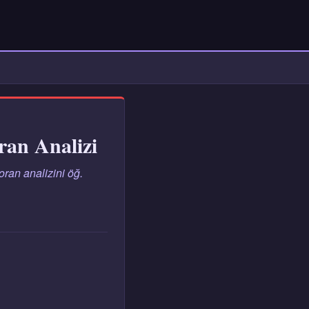
ran Analizi
oran analizini öğ.