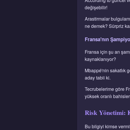
According to güncel ve
değişebilir!
Arastirmalar bulgulam
ne demek? Sürpriz ka
Fransa'nın Şampiyo
Fransa için şu an şam
kaynaklanıyor?
Mbappé'nin sakatlık g
aday tabii ki.
Tecrubelerime göre Fra
yüksek oranlı bahisle
Risk Yönetimi:
Bu bilgiyi kimse verm