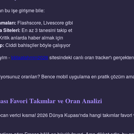
n bu işe girişme bile:
maları:
Flashscore, Livescore gibi
 Siteleri:
En az 3 tanesini takip et
ritik anlarda haber almak için
p:
Ciddi bahisçiler böyle çalışıyor
yim -
Iddaatahmin2026
sitesindeki canlı oran tracker'ı gerçekt
diyorsunuz oranları? Bence mobil uygulama en pratik çözüm ama h
sı Favori Takımlar ve Oran Analizi
can verici kısma! 2026 Dünya Kupası'nda hangi takımlar favori v