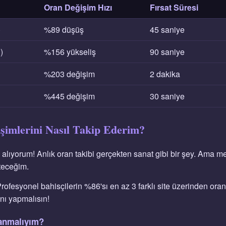
Oran Değişim Hızı
Fırsat Süresi
)
%89 düşüş
45 saniye
)
%156 yükseliş
90 saniye
%203 değişim
2 dakika
%445 değişim
30 saniye
şimlerini Nasıl Takip Ederim?
alıyorum! Anlık oran takibi gerçekten sanat gibi bir şey. Ama m
eteceğim.
Profesyonel bahisçilerin %86'sı en az 3 farklı site üzerinden oran
nı yapmalısın!
lanmalıyım?