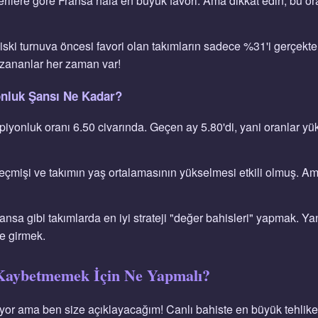
rilere göre Fransa hâlâ en büyük favori. Ama dikkat edin, bu or
iski turnuva öncesi favori olan takımların sadece %31'i gerçekt
zananlar her zaman var!
nluk Şansı Ne Kadar?
piyonluk oranı 6.50 civarında. Geçen ay 5.80'di, yani oranlar y
eçmişi ve takımın yaş ortalamasının yükselmesi etkili olmuş. Am
nsa gibi takımlarda en iyi strateji "değer bahisleri" yapmak. Y
re girmek.
 Kaybetmemek İçin Ne Yapmalı?
iyor ama ben size açıklayacağım! Canlı bahiste en büyük tehlike