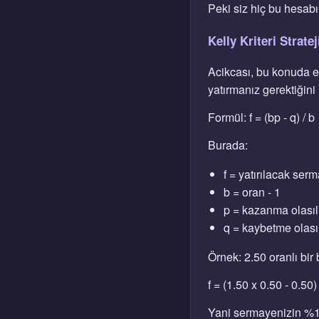
Peki siz hiç bu hesab
Kelly Kriteri Stratej
Acikcası, bu konuda e
yatırmanız gerektiğini
Formül: f = (bp - q) / b
Burada:
f = yatırılacak ser
b = oran - 1
p = kazanma olasıl
q = kaybetme olasıl
Örnek: 2.50 oranlı bi
f = (1.50 x 0.50 - 0.50)
Yani sermayenizin %16.