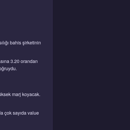
lığı bahis şirketinin
asına 3.20 orandan
doğruydu.
 yüksek marj koyacak.
nda çok sayıda value