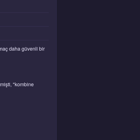
maç daha güvenli bir
emişti, "kombine