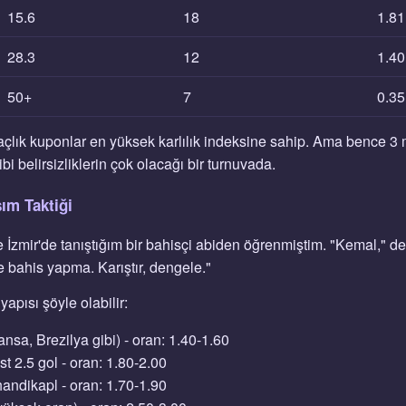
15.6
18
1.81
28.3
12
1.40
50+
7
0.35
çlık kuponlar en yüksek karlılık indeksine sahip. Ama bence 3 
bi belirsizliklerin çok olacağı bir turnuvada.
şım Taktiği
nce İzmir'de tanıştığım bir bahisçi abiden öğrenmiştim. "Kemal," d
 bahis yapma. Karıştır, dengele."
apısı şöyle olabilir:
ansa, Brezilya gibi) - oran: 1.40-1.60
st 2.5 gol - oran: 1.80-2.00
handikapl - oran: 1.70-1.90