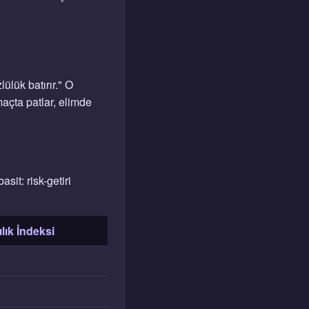
lük batırır." O
çta patlar, elimde
sit: risk-getiri
ılık İndeksi