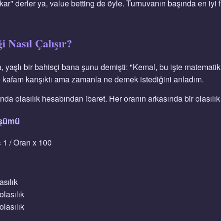
ar" derler ya, value betting de öyle. Turnuvanın başında en iyi fı
 Nasıl Çalışır?
, yaşlı bir bahisçi bana şunu demişti: "Kemal, bu işte matemati
 kafam karışıktı ama zamanla ne demek istediğini anladım.
nda olasılık hesabından ibaret. Her oranın arkasında bir olasılık 
üşümü
= 1 / Oran x 100
asılık
lasılık
lasılık