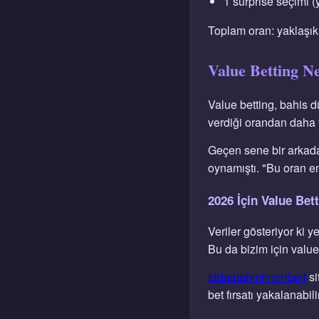
1 surprise seçimi (
Toplam oran: yaklaşık 
Value Betting Ne
Value betting, bahis dü
verdiği orandan daha 
Geçen sene bir arkada
oynamıştı. "Bu oran e
2026 İçin Value Bett
Veriler gösteriyor ki y
Bu da bizim için value 
Iddaatahminrehberi
si
bet fırsatı yakalanabilir