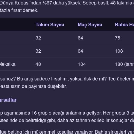
Dünya Kupası'ndan %67 daha yüksek. Sebep basit: 48 takımla ge
fazla fırsat demek.
Takım Sayısı
Maç Sayısı
Bahis Ha
32
64
75
32
64
108
Meksika
48
104
180 (tah
sunuz? Bu artış sadece fırsat mı, yoksa risk de mi? Tecrübeleri
sta sizin de payınıza düşebilir.
ırsatlar
rup aşamasında 16 grup olacağı anlamına geliyor. Her grupta 3 
itesinde de belirtildiği gibi, daha az tahmin edilebilir sonuçlar 
ue betting için mükemmel koşullar yaratıyor. Bahis şirketleri ye