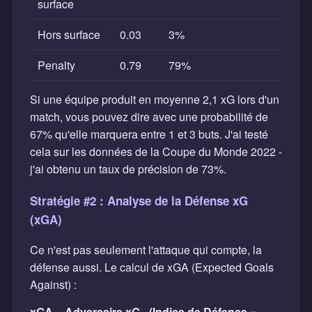
surface
Hors surface
0.03
3%
Penalty
0.79
79%
Si une équipe produit en moyenne 2,1 xG lors d'un
match, vous pouvez dire avec une probabilité de
67% qu'elle marquera entre 1 et 3 buts. J'ai testé
cela sur les données de la Coupe du Monde 2022 -
j'ai obtenu un taux de précision de 73%.
Stratégie #2 : Analyse de la Défense xG
(xGA)
Ce n'est pas seulement l'attaque qui compte, la
défense aussi. Le calcul de xGA (Expected Goals
Against) :
xGA = Adversaire xG - (Indice de Défense ×