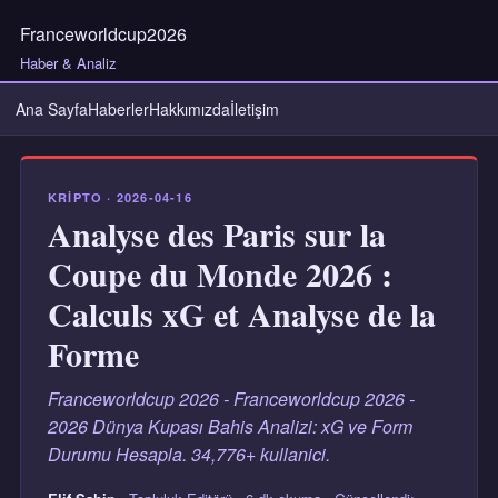
Franceworldcup2026
Haber & Analiz
Ana Sayfa
Haberler
Hakkımızda
İletişim
KRIPTO · 2026-04-16
Analyse des Paris sur la
Coupe du Monde 2026 :
Calculs xG et Analyse de la
Forme
Franceworldcup 2026 - Franceworldcup 2026 -
2026 Dünya Kupası Bahis Analizi: xG ve Form
Durumu Hesapla. 34,776+ kullanici.