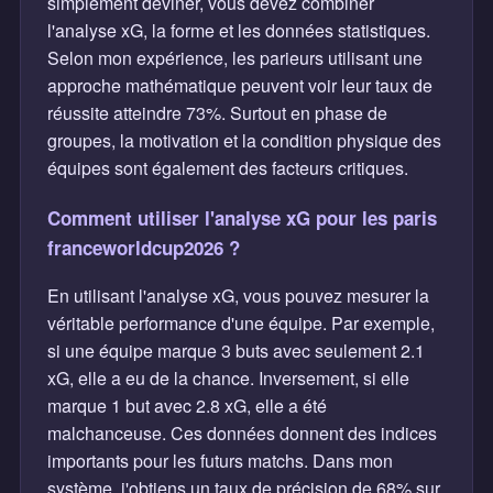
simplement deviner, vous devez combiner
l'analyse xG, la forme et les données statistiques.
Selon mon expérience, les parieurs utilisant une
approche mathématique peuvent voir leur taux de
réussite atteindre 73%. Surtout en phase de
groupes, la motivation et la condition physique des
équipes sont également des facteurs critiques.
Comment utiliser l'analyse xG pour les paris
franceworldcup2026 ?
En utilisant l'analyse xG, vous pouvez mesurer la
véritable performance d'une équipe. Par exemple,
si une équipe marque 3 buts avec seulement 2.1
xG, elle a eu de la chance. Inversement, si elle
marque 1 but avec 2.8 xG, elle a été
malchanceuse. Ces données donnent des indices
importants pour les futurs matchs. Dans mon
système, j'obtiens un taux de précision de 68% sur