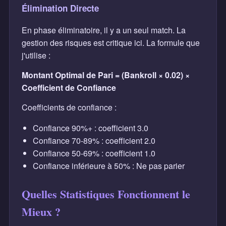
Élimination Directe
En phase éliminatoire, il y a un seul match. La
gestion des risques est critique ici. La formule que
j'utilise :
Montant Optimal de Pari = (Bankroll × 0.02) ×
Coefficient de Confiance
Coefficients de confiance :
Confiance 90%+ : coefficient 3.0
Confiance 70-89% : coefficient 2.0
Confiance 50-69% : coefficient 1.0
Confiance inférieure à 50% : Ne pas parier
Quelles Statistiques Fonctionnent le
Mieux ?