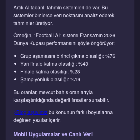
Artık AI tabanlı tahmin sistemleri de var. Bu
sistemler binlerce veri noktasını analiz ederek
tahminler üretiyor.
Örneğin, "Football AI" sistemi Fransa'nın 2026
Dünya Kupası performansını şöyle öngörüyor:
Grup aşamasını birinci çıkma olasılığı: %76
Yarı finale kalma olasılığı: %43
Finale kalma olasılığı: %28
Şampiyonluk olasılığı: %19
Bu oranlar, mevcut bahis oranlarıyla
karşılaştırıldığında değerli fırsatlar sunabilir.
>Blog arşivimiz
bu konunun farklı boyutlarına
değinen yazılar içerir.
Mobil Uygulamalar ve Canlı Veri