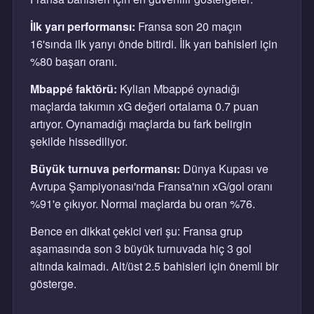
İlk yarı performansı:
Fransa son 20 maçın
16'sında ilk yarıyı önde bitirdi. İlk yarı bahisleri için
%80 başarı oranı.
Mbappé faktörü:
Kylian Mbappé oynadığı
maçlarda takımın xG değeri ortalama 0.7 puan
artıyor. Oynamadığı maçlarda bu fark belirgin
şekilde hissediliyor.
Büyük turnuva performansı:
Dünya Kupası ve
Avrupa Şampiyonası'nda Fransa'nın xG/gol oranı
%91'e çıkıyor. Normal maçlarda bu oran %76.
Bence en dikkat çekici veri şu: Fransa grup
aşamasında son 3 büyük turnuvada hiç 3 gol
altında kalmadı. Alt/üst 2.5 bahisleri için önemli bir
gösterge.