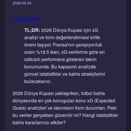
2026-05-04
← Ana Sayfa
TL;DR:
2026 Dünya Kupası için xG
analizi ve form değerlendirmesi kritik
önem taşıyor. Fransa'nın şampiyonluk
oranı %18.5 iken, xG verilerine göre en
istikrarlı performans gösteren takım
konumunda. Bu kapsamlı analizde
güncel istatistikler ve bahis stratejilerini
bulacaksınız.
2026 Dünya Kupası yaklaşırken, futbol bahis
dünyasında en çok konuşulan konu xG (Expected
Goals) analizleri ve takımların form durumları. Peki
bu veriler gerçekten güvenilir mi? Hangi istatistikler
bahis kararlarınızı etkiler?