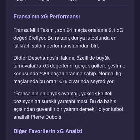
Fransa'nın xG Performansı
Fransa Milli Takımı, son 24 maçta ortalama 2.1 xG
değeri üretiyor. Bu rakam, dünya futbolunda en
istikrarlı saldırı performanslarından biri.
Didier Deschamps'ın takımı, özellikle büyük
turnuvalarda xG değerlerini gerçek gollere çevirme
konusunda %89 başarı oranına sahip. Normal lig
maçlarında bu oran %76 civarında seyrediyor.
"Fransa'nın en büyük avantajı, yüksek kaliteli
pozisyonları sürekli yaratabilmesi. Bu da bahis
açısından güvenilir bir yatırım demek," diyor futbol
analisti Pierre Dubois.
Diğer Favorilerin xG Analizi