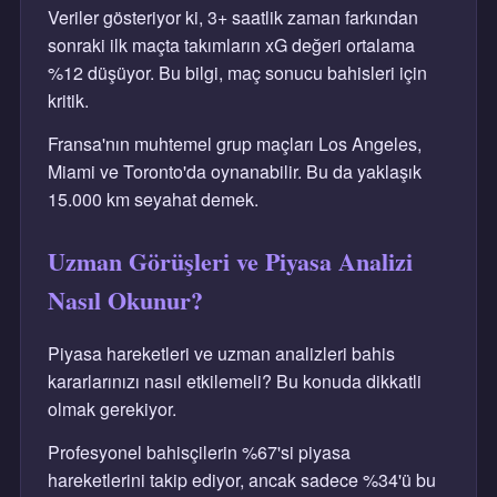
Veriler gösteriyor ki, 3+ saatlik zaman farkından
sonraki ilk maçta takımların xG değeri ortalama
%12 düşüyor. Bu bilgi, maç sonucu bahisleri için
kritik.
Fransa'nın muhtemel grup maçları Los Angeles,
Miami ve Toronto'da oynanabilir. Bu da yaklaşık
15.000 km seyahat demek.
Uzman Görüşleri ve Piyasa Analizi
Nasıl Okunur?
Piyasa hareketleri ve uzman analizleri bahis
kararlarınızı nasıl etkilemeli? Bu konuda dikkatli
olmak gerekiyor.
Profesyonel bahisçilerin %67'si piyasa
hareketlerini takip ediyor, ancak sadece %34'ü bu