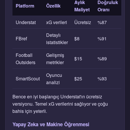
Aylık
Doğruluk
Platform
Özellik
Maliyet
Oranı
Understat
xG verileri
Ücretsiz
%87
Detaylı
FBref
$8
%91
istatistikler
Football
Gelişmiş
$15
%89
Outsiders
metrikler
Oyuncu
SmartScout
$25
%93
analizi
Bence en iyi başlangıç Understat'ın ücretsiz
versiyonu. Temel xG verilerini sağlıyor ve çoğu
bahis için yeterli.
Yapay Zeka ve Makine Öğrenmesi