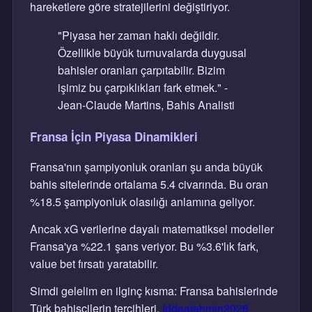
hareketlere göre stratejilerini değiştiriyor.
"Piyasa her zaman haklı değildir.
Özellikle büyük turnuvalarda duygusal
bahisler oranları çarpıtabilir. Bizim
işimiz bu çarpıklıkları fark etmek." -
Jean-Claude Martins, Bahis Analisti
Fransa İçin Piyasa Dinamikleri
Fransa'nın şampiyonluk oranları şu anda büyük
bahis sitelerinde ortalama 5.4 civarında. Bu oran
%18.5 şampiyonluk olasılığı anlamına geliyor.
Ancak xG verilerine dayalı matematiksel modeller
Fransa'ya %22.1 şans veriyor. Bu %3.6'lık fark,
value bet fırsatı yaratabilir.
Simdi gelelim en ilginç kısma: Fransa bahislerinde
Türk bahisçilerin tercihleri.
Iddaatahmin2026