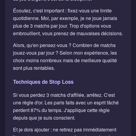
Écoutez, c'est important : fixez-vous une limite
quotidienne. Moi, par exemple, je ne joue jamais
plus de 3 matchs par jour. Trop d'options vous
embrouillent, vous prenez de mauvaises décisions.
Alors, qu'en pensez-vous ? Combien de matchs
jouez-vous par jour ? Selon mon expérience, les
choix moins nombreux mais de meilleure qualité
sont plus rentables.
Techniques de Stop Loss
Si vous perdez 3 matchs d'affilée, arrêtez. C'est
une règle d'or. Les paris faits avec un esprit fâché
perdent 87% du temps. J'applique cette règle
depuis que je suis conscient.
Et je dois ajouter : ne retirez pas immédiatement