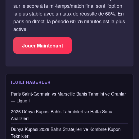
sur le score à la mi-temps/match final sont l'option
la plus stable avec un taux de réussite de 68%. En
paris en direct, la période 60-75 minutes est la plus
active.
Jouer Maintenant
İLGILI HABERLER
Paris Saint-Germain vs Marseille Bahis Tahmini ve Oranlar
— Ligue 1
2026 Dünya Kupası Bahis Tahminleri ve Hafta Sonu
Analizleri
Dünya Kupası 2026 Bahis Stratejileri ve Kombine Kupon
Teknikleri