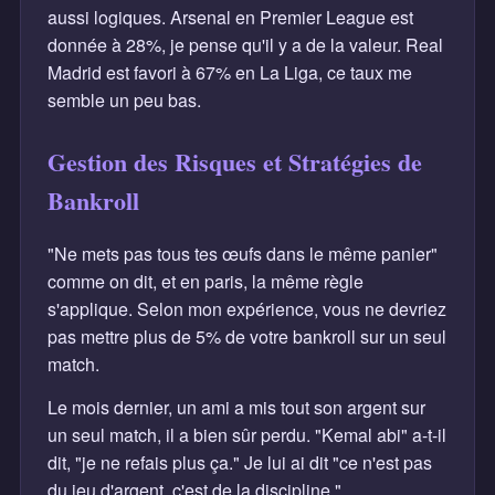
aussi logiques. Arsenal en Premier League est
donnée à 28%, je pense qu'il y a de la valeur. Real
Madrid est favori à 67% en La Liga, ce taux me
semble un peu bas.
Gestion des Risques et Stratégies de
Bankroll
"Ne mets pas tous tes œufs dans le même panier"
comme on dit, et en paris, la même règle
s'applique. Selon mon expérience, vous ne devriez
pas mettre plus de 5% de votre bankroll sur un seul
match.
Le mois dernier, un ami a mis tout son argent sur
un seul match, il a bien sûr perdu. "Kemal abi" a-t-il
dit, "je ne refais plus ça." Je lui ai dit "ce n'est pas
du jeu d'argent, c'est de la discipline."