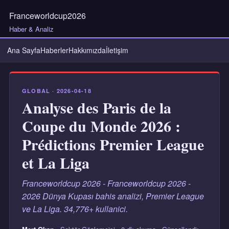
Franceworldcup2026
Haber & Analiz
Ana Sayfa
Haberler
Hakkımızda
İletişim
GLOBAL · 2026-04-18
Analyse des Paris de la
Coupe du Monde 2026 :
Prédictions Premier League
et La Liga
Franceworldcup 2026 - Franceworldcup 2026 -
2026 Dünya Kupası bahis analizi, Premier League
ve La Liga. 34,776+ kullanici.