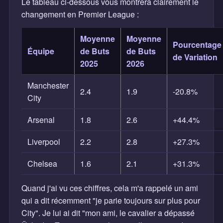
Le tableau ci-dessous vous montrera clairement le
changement en Premier League :
Moyenne
Moyenne
Pourcentage
Équipe
de Buts
de Buts
de Variation
2025
2026
Manchester
2.4
1.9
-20.8%
City
Arsenal
1.8
2.6
+44.4%
Liverpool
2.2
2.8
+27.3%
Chelsea
1.6
2.1
+31.3%
Quand j'ai vu ces chiffres, cela m'a rappelé un ami
qui a dit récemment "je parie toujours sur plus pour
City". Je lui ai dit "mon ami, le cavalier a dépassé