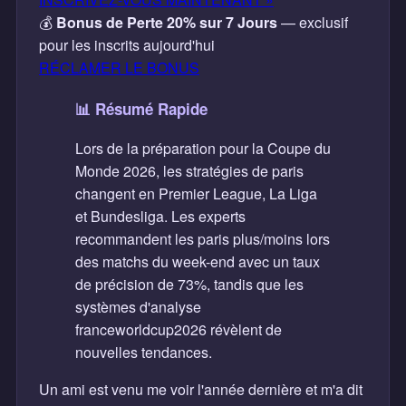
💰
Bonus de Perte 20% sur 7 Jours
— exclusif
pour les inscrits aujourd'hui
RÉCLAMER LE BONUS
📊 Résumé Rapide
Lors de la préparation pour la Coupe du
Monde 2026, les stratégies de paris
changent en Premier League, La Liga
et Bundesliga. Les experts
recommandent les paris plus/moins lors
des matchs du week-end avec un taux
de précision de 73%, tandis que les
systèmes d'analyse
franceworldcup2026 révèlent de
nouvelles tendances.
Un ami est venu me voir l'année dernière et m'a dit